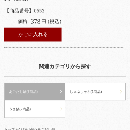
【商品番号】
0553
378
価格
円 (税込)
かごに入れる
関連カテゴリから探す
あごだし鍋(7商品)
しゃぶしゃぶ(1商品)
うま鍋(2商品)
トップ
>
くばら
>
鍋
>
あごだし鍋