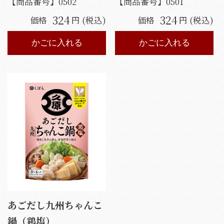
【商品番号】
0502
【商品番号】
0501
324
324
価格
円 (税込)
価格
円 (税込)
かごに入れる
かごに入れる
あごだし九州ちゃんこ
鍋（鶏塩）