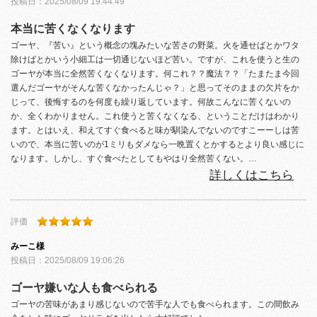
投稿日：
2025/08/09 19:44:49
本当に苦くなくなります
ゴーヤ、『苦い』という概念の塊みたいな苦さの野菜。火を通せばとかワタ
除けばとかいう小細工は一切通じないほど苦い。ですが、これを使うと生の
ゴーヤが本当に全然苦くなくなります。何これ？？魔法？？「たまたま今回
選んだゴーヤがそんな苦くなかったんじゃ？」と思ってそのままの欠片をか
じって、後悔するのを何度も繰り返しています。何故こんなに苦くないの
か、全くわかりません。これ使うと苦くなくなる、ということだけはわかり
ます。とはいえ、和えてすぐ食べると味が馴染んでないのですこーーしは苦
いので、本当に苦いのが1ミリもダメなら一晩置くとかするとより良い感じに
なります。しかし、すぐ食べたとしてもやはり全然苦くない。…
詳しくはこちら
評価
みーこ
様
投稿日：
2025/08/09 19:06:26
ゴーヤ嫌いな人も食べられる
ゴーヤの苦味があまり感じないので苦手な人でも食べられます。この間飲み