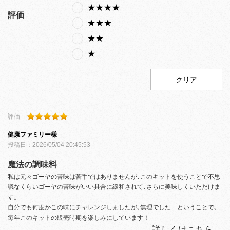
★★★★
評価
★★★
★★
★
クリア
評価
健康ファミリー
様
投稿日：
2026/05/04 20:45:53
魔法の調味料
私は元々ゴーヤの苦味は苦手ではありませんが､このキットを使うことで不思
議なくらいゴーヤの苦味がいい具合に緩和されて､さらに美味しくいただけま
す。
自分でも何度かこの味にチャレンジしましたが､無理でした…ということで､
毎年このキットの販売時期を楽しみにしています！
詳しくはこちら