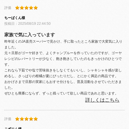
評価
ちーばくん
様
投稿日：
2025/08/19 22:44:50
家族で気に入っています
昨年近くのJA直売スーパーで見かけ、手に取ったところ家族で大変気に入り
ました。
元々旦那がゴーヤ好きで、よくチャンプルーを作っていたのですが、ゴーヤ
レシピのレパートリーが少なく、飽き飽きしていたのもきっかけのひとつで
す。
これなら下茹でや塩で苦味抜きをしなくてもいいし、シャキシャキ感が楽し
めるし、さっぱりの柑橘が夏にぴったりだし、とにかく満足の商品です。
おかげさまで旦那の実家にもおすそ分けをし、普及活動をさせていただきま
した。
ぜひとも廃番にならず、ずっと残っていて欲しい商品であれと思います。
詳しくはこちら
評価
こずりん
様