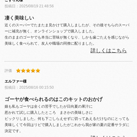
投稿日：
2025/08/19 21:48:56
凄く美味しい
近くのスーパーでたまたま見かけて購入しましたが、その後そちらのスーパ
ーに補充が無く、オンラインショップで購入しました。
生のままのゴーヤでも本当に苦味が無くなり、しかも歯ごたえを感じながら
美味しく食べられて、友人や職場の同僚に配りました。
詳しくはこちら
評価
エルファー
様
投稿日：
2025/08/16 00:15:50
ゴーヤが食べられるのはこのキットのおかげ
娘も私もゴーヤは全くの苦手でしたが日向夏の果汁に
惹かれて試しに購入したところ まさかの美味しさに
ビックリしました。何も下ごしらえせずに切ってあえるだけなのにとっても
美味しくて今回はリピで購入しましたがこれから我が家の夏の定番サラダに
決定です。