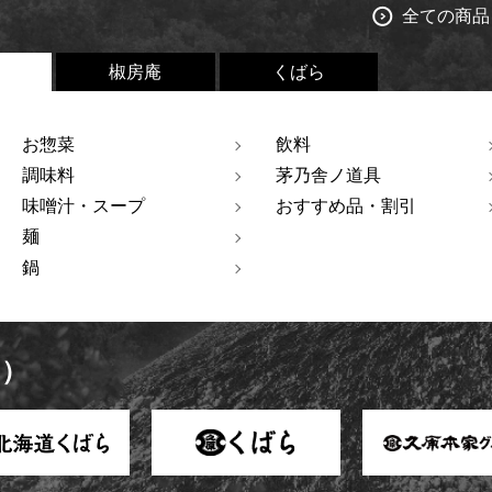
全ての商品
椒房庵
くばら
お惣菜
飲料
調味料
茅乃舎ノ道具
味噌汁・スープ
おすすめ品・割引
麺
鍋
ト）