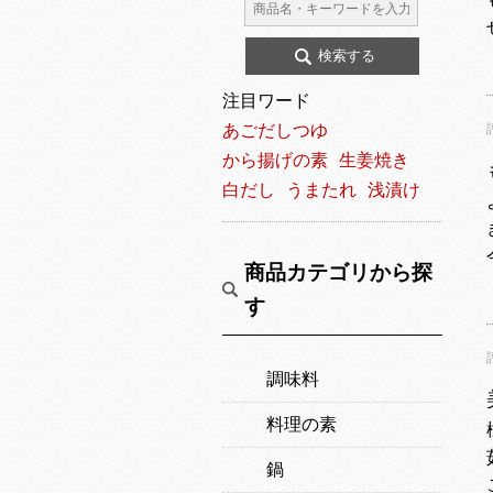
注目ワード
あごだしつゆ
から揚げの素
生姜焼き
白だし
うまたれ
浅漬け
商品カテゴリから探
す
調味料
料理の素
鍋