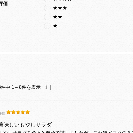
評価
★★★
★★
★
8
件中
1
～
8
件を表示
1
評価
美味しいもやしサラダ
もやしサラダを色々と自分で試しましたが、これほどコクのあ