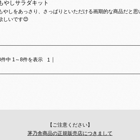
もやしサラダキット
もやしをあっさり、さっぱりといただける画期的な商品だと思
欲しいです😊
8
件中
1
～
8
件を表示
1
【ご注意ください】
茅乃舎商品の正規販売店につきまして