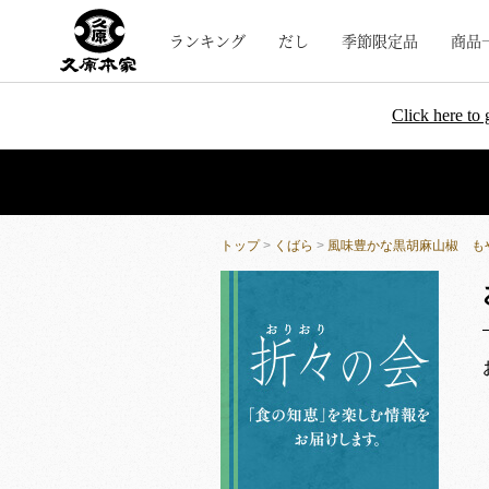
ランキング
だし
季節限定品
商品
Click here to 
トップ
>
くばら
>
風味豊かな黒胡麻山椒 も