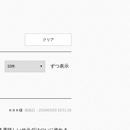
クリア
ずつ表示
ＫＫＫ
様
投稿日：
2026/03/29 19:51:16
る美味しいサラダはついに作れま