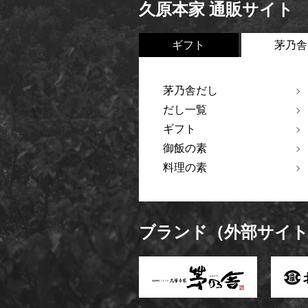
久原本家 通販サイト
ギフト
茅乃舎
茅乃舎だし
だし一覧
ギフト
御飯の素
料理の素
ブランド（外部サイ