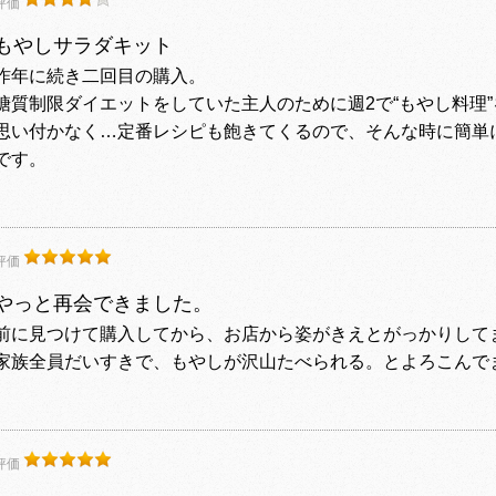
評価
もやしサラダキット
昨年に続き二回目の購入。
糖質制限ダイエットをしていた主人のために週2で“もやし料理
思い付かなく…定番レシピも飽きてくるので、そんな時に簡単
です。
評価
やっと再会できました。
前に見つけて購入してから、お店から姿がきえとがっかりして
家族全員だいすきで、もやしが沢山たべられる。とよろこんで
評価