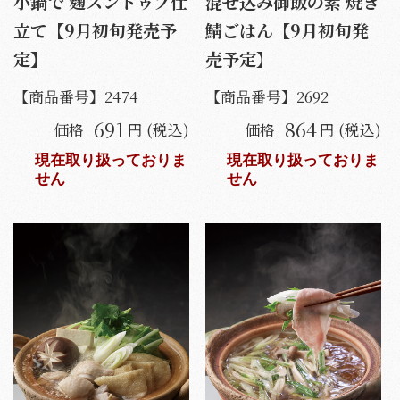
小鍋で 麹スンドゥブ仕
混ぜ込み御飯の素 焼き
立て【9月初旬発売予
鯖ごはん【9月初旬発
定】
売予定】
【商品番号】
2474
【商品番号】
2692
691
864
価格
円 (税込)
価格
円 (税込)
現在取り扱っておりま
現在取り扱っておりま
せん
せん