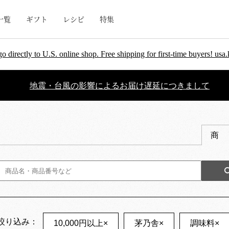
一覧
ギフト
レシピ
特集
go directly to U.S. online shop. Free shipping for first-time buyers! u
地震・台風の影響によるお届け遅延につきまして
商
絞り込み：
10,000円以上
×
茅乃舎
×
調味料
×