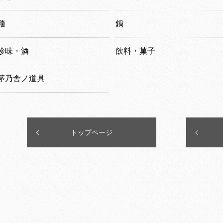
麺
鍋
珍味・酒
飲料・菓子
茅乃舎ノ道具
トップページ