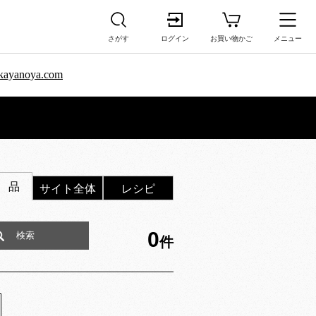
さがす
ログイン
お買い物かご
メニュー
sa.kayanoya.com
 品
サイト全体
レシピ
0
件