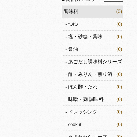
調味料
(0)
-
つゆ
(0)
-
塩・砂糖・薬味
(0)
-
醤油
(0)
-
あごだし調味料シリーズ
(0)
-
酢・みりん・煎り酒
(0)
-
ぽん酢・たれ
(0)
-
味噌・麹 調味料
(0)
-
ドレッシング
(0)
-
cook it
(0)
-
うまたれシリーズ
(0)