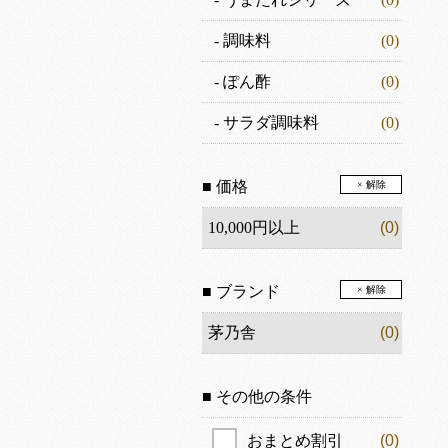
-
調味料
(0)
-
ぽん酢
(0)
-
サラダ調味料
(0)
■ 価格
× 解除
10,000円以上
(0)
■ ブランド
× 解除
茅乃舎
(0)
■ その他の条件
おまとめ割引
(0)