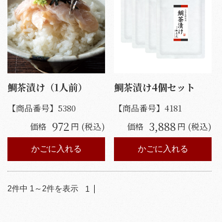
鯛茶漬け（1人前）
鯛茶漬け4個セット
【商品番号】
5380
【商品番号】
4181
972
3,888
価格
円 (税込)
価格
円 (税込)
かごに入れる
かごに入れる
2
件中
1
～
2
件を表示
1