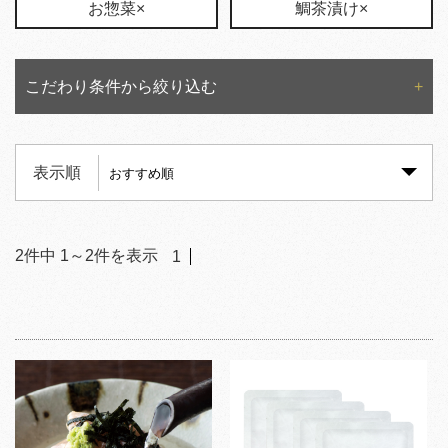
お惣菜×
鯛茶漬け×
こだわり条件から絞り込む
表示順
2
件中
1
～
2
件を表示
1