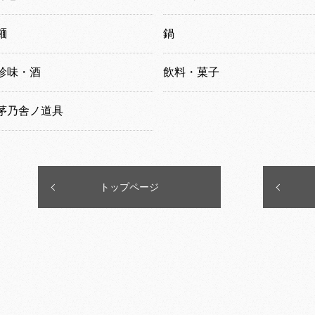
麺
鍋
珍味・酒
飲料・菓子
茅乃舎ノ道具
トップページ