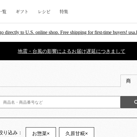
一覧
ギフト
レシピ
特集
go directly to U.S. online shop. Free shipping for first-time buyers! u
地震・台風の影響によるお届け遅延につきまして
商
絞り込み：
お惣菜
×
久原甘糀
×