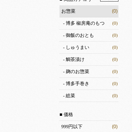
お惣菜
(0)
-
博多 椒房庵のもつ
(0)
-
御飯のおとも
(0)
-
しゅうまい
(0)
-
鯛茶漬け
(0)
-
麹のお惣菜
(0)
-
博多手巻き
(0)
-
総菜
(0)
■ 価格
999円以下
(0)