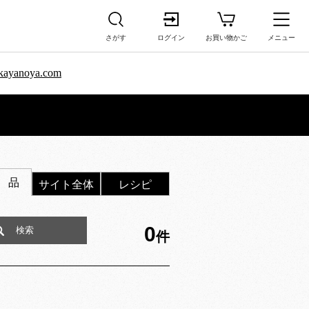
さがす
ログイン
お買い物かご
メニュー
sa.kayanoya.com
 品
サイト全体
レシピ
0
件