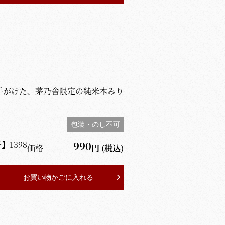
手がけた、茅乃舎限定の純米本みり
包装・のし不可
号】
1398
990
価格
円
(税込)
お買い物かごに入れる