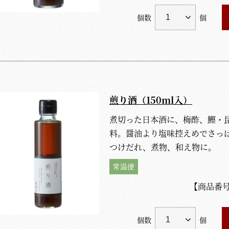
個数
個
煎り酒（150ml入）
煮切った日本酒に、梅酢、鰹・
料。醤油より塩味控えめでさっぱ
つけだれ、煮物、和え物に。
常温便
【商品番
個数
個