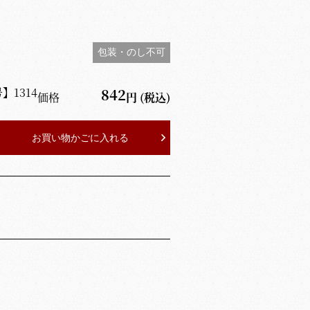
包装・のし不可
号】
1314
842
価格
円
(税込)
お買い物かごに入れる