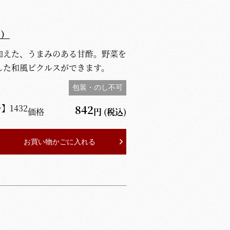
入）
加えた、うまみのある甘酢。野菜を
した和風ピクルスができます。
包装・のし不可
号】
1432
842
価格
円
(税込)
お買い物かごに入れる