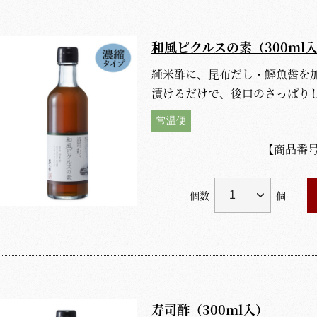
和風ピクルスの素（300ml
純米酢に、昆布だし・鰹魚醤を
漬けるだけで、後口のさっぱり
常温便
【商品番
個数
個
寿司酢（300ml入）