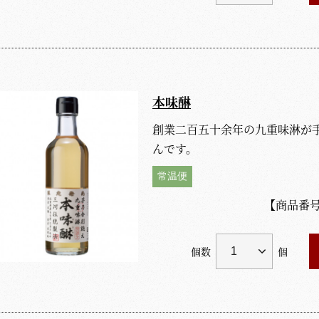
本味醂
創業二百五十余年の九重味淋が
んです。
常温便
【商品番
個数
個