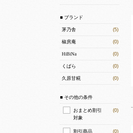
■ ブランド
茅乃舎
(5)
椒房庵
(0)
HiBiNa
(0)
くばら
(0)
久原甘糀
(0)
■ その他の条件
おまとめ割引
(0)
対象
割引商品
(0)