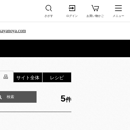
さがす
ログイン
お買い物かご
メニュー
sa.kayanoya.com
 品
サイト全体
レシピ
5
件