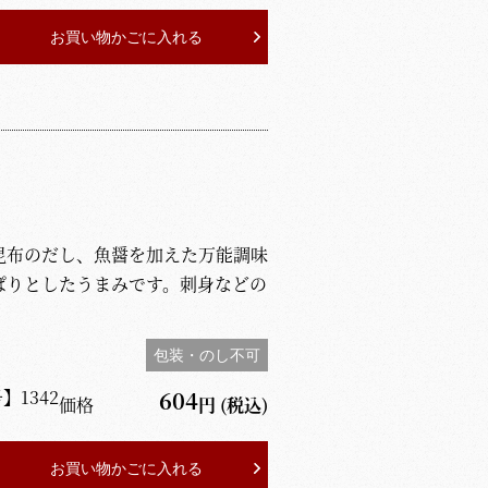
お買い物かごに入れる
昆布のだし、魚醤を加えた万能調味
りとしたうまみです。刺身などの
包装・のし不可
号】
1342
604
価格
円
(税込)
お買い物かごに入れる