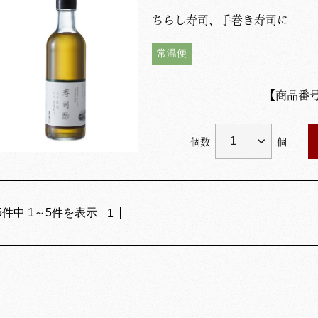
ちらし寿司、手巻き寿司に
常温便
【商品番
個数
個
5
件中
1
～
5
件を表示
1