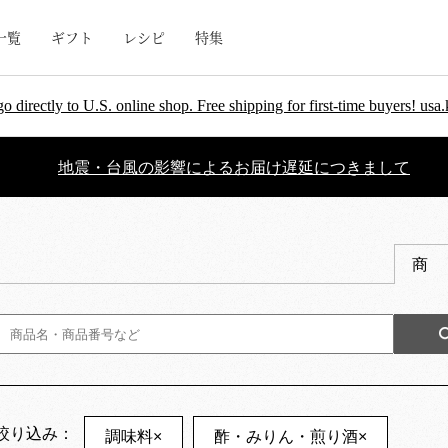
一覧
ギフト
レシピ
特集
go directly to U.S. online shop. Free shipping for first-time buyers! u
地震・台風の影響によるお届け遅延につきまして
商
絞り込み：
調味料
×
酢・みりん・煎り酒
×