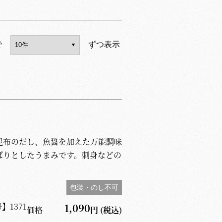
で
ずつ表示
昆布のだし、魚醤を加えた万能調味
りとしたうまみです。刺身などの
包装・のし不可
号】
1371
1,090
価格
円
(税込)