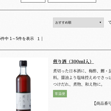
5
件中
1
～
5
件を表示
1
煎り酒（300ml入）
煮切った日本酒に、梅酢、鰹・
料。醤油より塩味控えめでさっぱ
つけだれ、煮物、和え物に。
常温便
【商品番