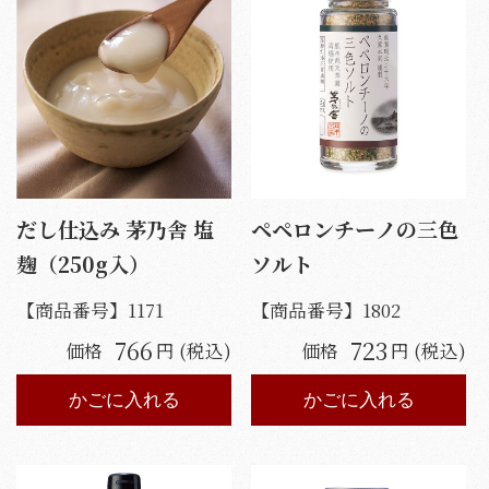
だし仕込み 茅乃舎 塩
ペペロンチーノの三色
麹（250g入）
ソルト
【商品番号】
1171
【商品番号】
1802
766
723
価格
円 (税込)
価格
円 (税込)
かごに入れる
かごに入れる