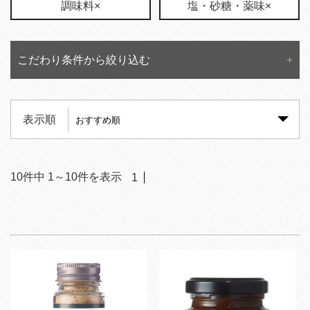
調味料×
塩・砂糖・薬味×
こだわり条件から絞り込む
表示順
10
件中
1
～
10
件を表示
1