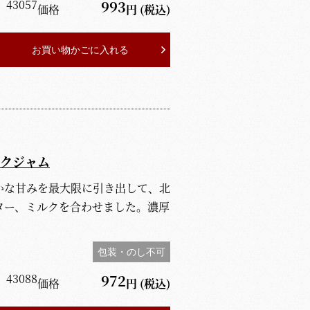
】
43057
993
価格
円
(税込)
お買い物かごに入れる
クジャム
かな甘みを最大限に引き出して、北
ター、ミルクを合わせました。濃厚
包装・のし不可
】
43088
972
価格
円
(税込)