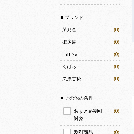
■ ブランド
茅乃舎
(0)
椒房庵
(0)
HiBiNa
(0)
くばら
(0)
久原甘糀
(0)
■ その他の条件
おまとめ割引
(0)
対象
割引商品
(0)