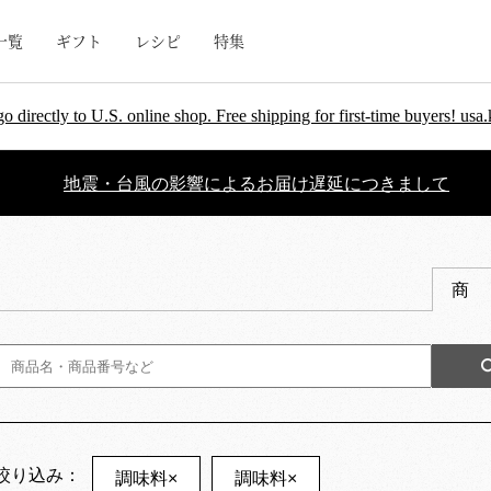
一覧
ギフト
レシピ
特集
go directly to U.S. online shop. Free shipping for first-time buyers! u
地震・台風の影響によるお届け遅延につきまして
商
絞り込み：
調味料
×
調味料
×