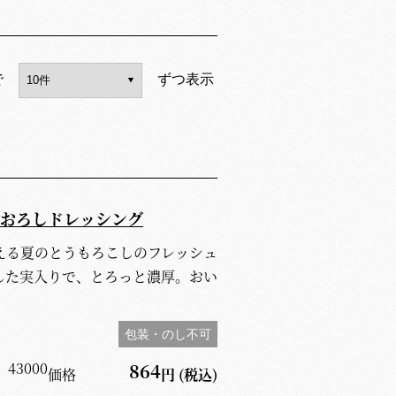
で
ずつ表示
おろしドレッシング
える夏のとうもろこしのフレッシュ
した実入りで、とろっと濃厚。おい
。
包装・のし不可
】
43000
864
価格
円
(税込)