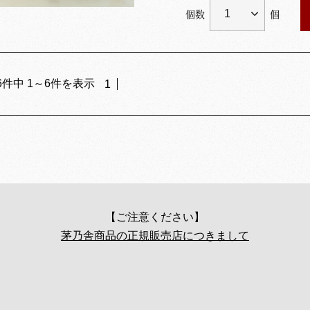
個数
個
6
件中
1
～
6
件を表示
1
【ご注意ください】
茅乃舎商品の正規販売店につきまして