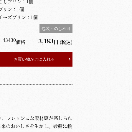
こしプリン：1個
プリン：1個
チーズプリン：1個
包装・のし不可
】
43430
3,183
価格
円
(税込)
お買い物かごに入れる
た、フレッシュな素材感が感じられ
本来のおいしさを生かし、砂糖に頼