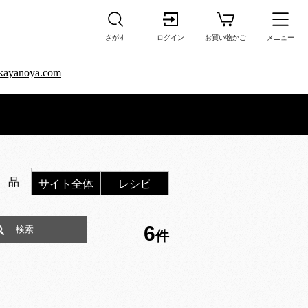
送料無料
さがす
ログイン
お買い物かご
メニュー
sa.kayanoya.com
 品
サイト全体
レシピ
6
件