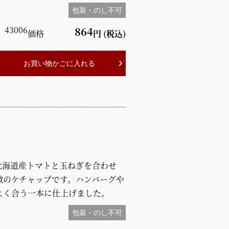
包装・のし不可
】
43006
864
価格
円
(税込)
お買い物かごに入れる
北海道産トマトと玉ねぎを合わせ
徴のケチャップです。ハンバーグや
よく合う一本に仕上げました。
包装・のし不可