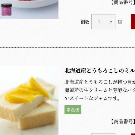
【商品番号
個数
個
北海道産とうもろこしのミル
北海道産とうもろこしが持つ豊
海道産の生クリームと芳醇なバ
でスイートなジャムです。
常温便
【商品番号