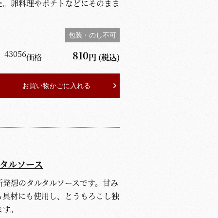
た。卵料理やポテトなどにそのまま
包装・のし不可
】
43056
810
価格
円
(税込)
お買い物かごに入れる
タルソース
新発想のタルタルソースです。甘み
も具材にも使用し、とうもろこし独
ます。