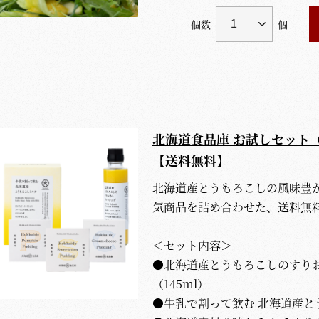
個数
個
北海道食品庫 お試しセット
【送料無料】
北海道産とうもろこしの風味豊
気商品を詰め合わせた、送料無
＜セット内容＞
●北海道産とうもろこしのすり
（145ml）
●牛乳で割って飲む 北海道産とう