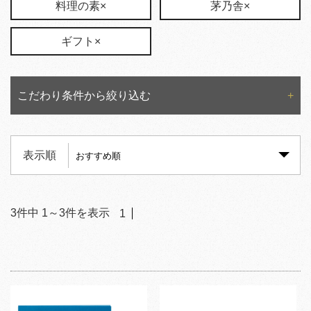
料理の素×
茅乃舎×
ギフト×
こだわり条件から絞り込む
表示順
3
件中
1
～
3
件を表示
1