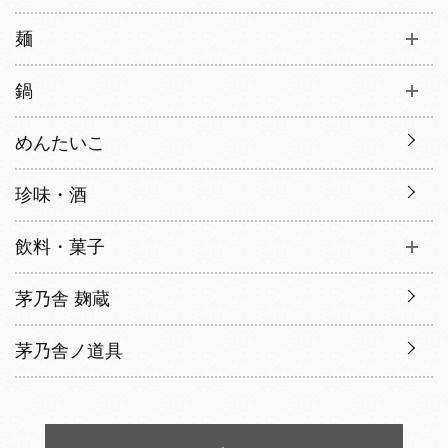
麺
鍋
めんたいこ
珍味・酒
飲料・菓子
茅乃舎 麹蔵
茅乃舎ノ道具