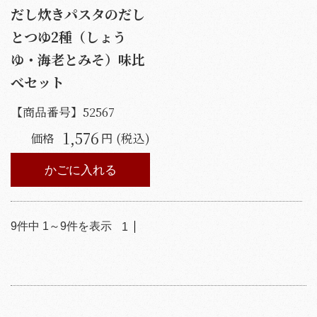
だし炊きパスタのだし
とつゆ2種（しょう
ゆ・海老とみそ）味比
べセット
【商品番号】
52567
1,576
価格
円 (税込)
かごに入れる
9
件中
1
～
9
件を表示
1