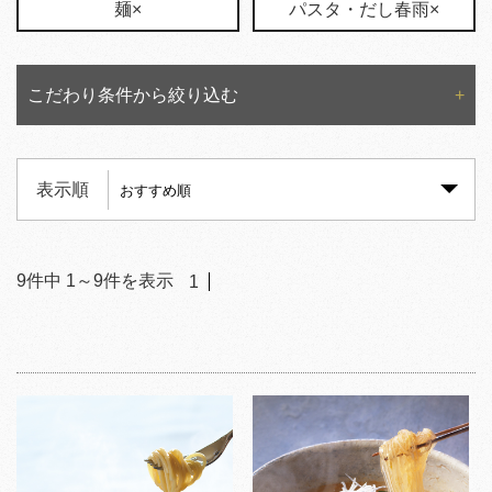
麺×
パスタ・だし春雨×
こだわり条件から絞り込む
表示順
9
件中
1
～
9
件を表示
1