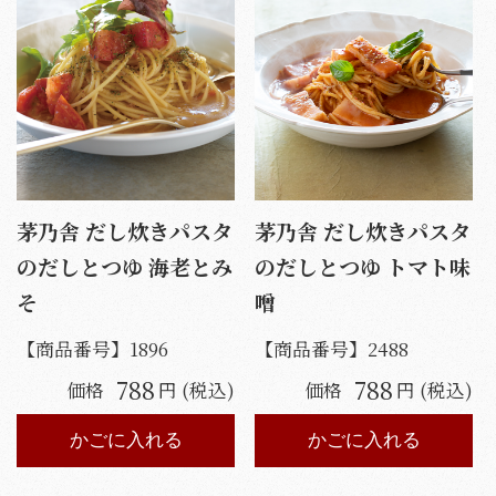
茅乃舎 だし炊きパスタ
茅乃舎 だし炊きパスタ
のだしとつゆ 海老とみ
のだしとつゆ トマト味
そ
噌
【商品番号】
1896
【商品番号】
2488
788
788
価格
円 (税込)
価格
円 (税込)
かごに入れる
かごに入れる