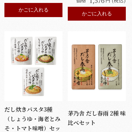
1,576
価格
円 (税込)
かごに入れる
かごに入れる
だし炊きパスタ3種
茅乃舎 だし春雨 2種 味
（しょうゆ・海老とみ
比べセット
そ・トマト味噌）セッ