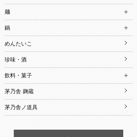
麺
鍋
めんたいこ
珍味・酒
飲料・菓子
茅乃舎 麹蔵
茅乃舎ノ道具