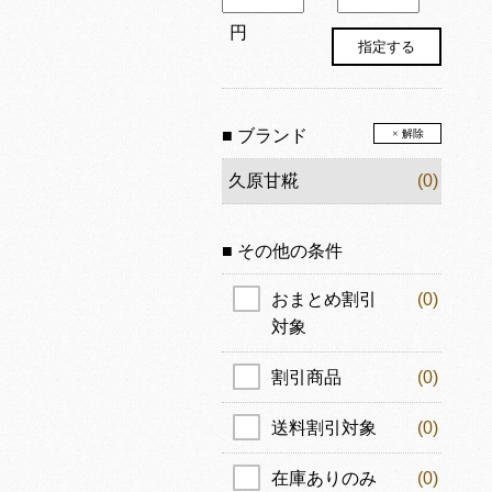
円
■ ブランド
× 解除
久原甘糀
(0)
■ その他の条件
おまとめ割引
(0)
対象
割引商品
(0)
送料割引対象
(0)
在庫ありのみ
(0)