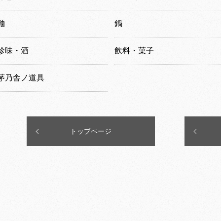
麺
鍋
珍味・酒
飲料・菓子
茅乃舎ノ道具
トップページ