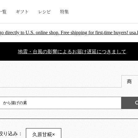
一覧
ギフト
レシピ
特集
go directly to U.S. online shop. Free shipping for first-time buyers! u
地震・台風の影響によるお届け遅延につきまして
商
絞り込み：
久原甘糀
×