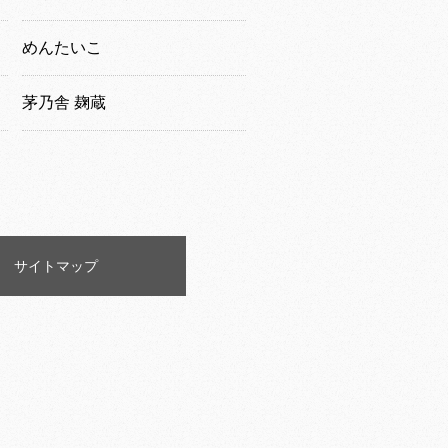
めんたいこ
茅乃舎 麹蔵
サイトマップ