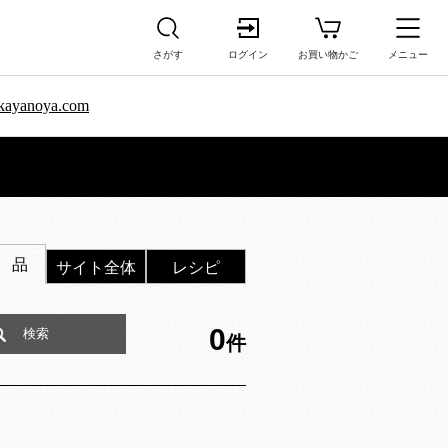
さがす
ログイン
お買い物かご
メニュー
sa.kayanoya.com
 品
サイト全体
レシピ
0
件