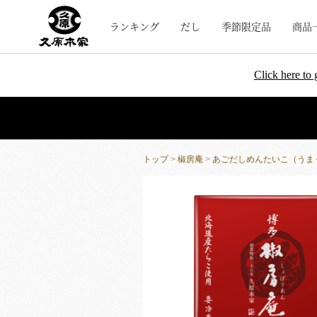
ランキング
だし
季節限定品
商品
Click here to 
トップ
>
椒房庵
>
あごだしめんたいこ（うまく