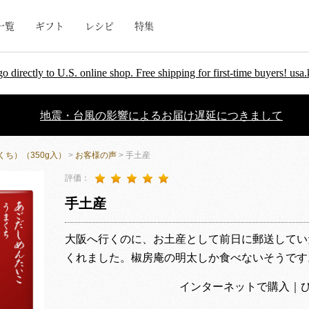
一覧
ギフト
レシピ
特集
go directly to U.S. online shop. Free shipping for first-time buyers! u
地震・台風の影響によるお届け遅延につきまして
ち）（350g入）
>
お客様の声
> 手土産
評価：
手土産
大阪へ行くのに、お土産として前日に郵送してい
くれました。椒房庵の明太しか食べないそうです
インターネットで購入｜ひーちゃん