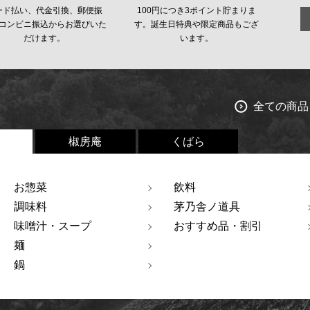
ード払い、代金引換、郵便振
100円につき3ポイント貯まりま
コンビニ振込からお選びいた
す。誕生日特典や限定商品もござ
だけます。
います。
全ての商品
椒房庵
くばら
お惣菜
飲料
調味料
茅乃舎ノ道具
味噌汁・スープ
おすすめ品・割引
麺
鍋