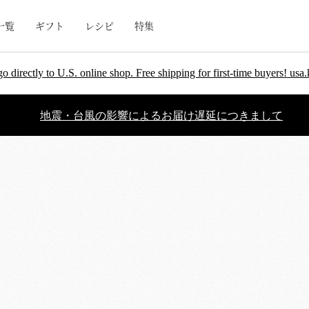
一覧
ギフト
レシピ
特集
go directly to U.S. online shop. Free shipping for first-time buyers! u
地震・台風の影響によるお届け遅延につきまして