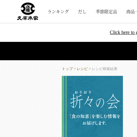
ランキング
だし
季節限定品
商品
Click here to 
トップ
>
レシピ
> レシピ検索結果