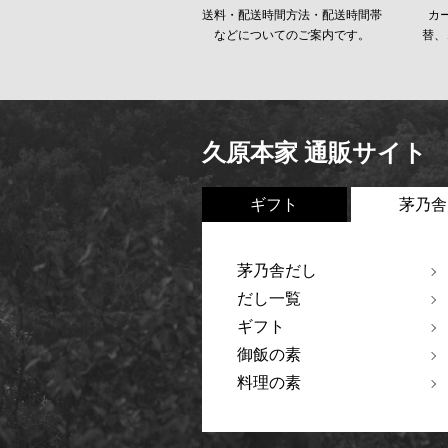
送料・配送時間方法・配送時間帯
カ
などについてのご案内です。
替、
久原本家 通販サイト
ギフト
茅乃舎
茅乃舎だし
だし一覧
ギフト
御飯の素
料理の素