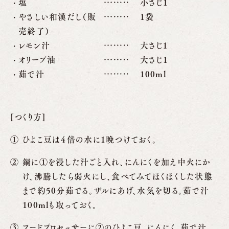
塩
小さじ1
やさしい和漢だし（販
1袋
売終了）
レモン汁
大さじ１
オリーブ油
大さじ1
茹で汁
100ml
[つくり方]
ひよこ豆は４倍の水に1晩つけておく。
鍋に①を浸した汁ごと入れ、にんにくを加え中火にか
け、沸騰したら弱火にし、食べてみてほくほくした状態
まで約50分茹でる。ザルにあげ、水気を切る。茹で汁
100mlも取っておく。
フードプロセッサーに②のひよこ豆、にんにく、茹で汁、