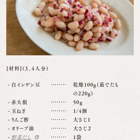
[材料]（3、４人分）
白インゲン豆
乾燥100g（茹でたも
の220g）
赤大根
50g
玉ねぎ
1/4個
りんご酢
大さじ1
オリーブ油
大さじ２
野菜だし
1袋