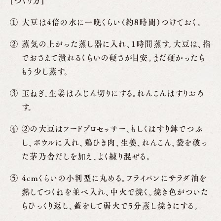
[つくり方]
大豆は4倍の水に一晩くらい（約8時間）つけておく。
蒸気の上がった蒸し器に入れ、1時間蒸す。大豆は、指
でおさえて潰れるくらいの硬さが目安。まだ硬かったら
もう少し蒸す。
玉ねぎ、生姜はみじん切りにする。れんこんはすりおろ
す。
②の大豆はフードプロセッサー、もしくはすり鉢でつぶ
し、ボウルに入れ、鶏ひき肉、生姜、れんこん、袋を破っ
た茅乃舎だしを加え、よく練り混ぜる。
4cmくらいの小判型に丸める。フライパンにサラダ油を
熱してつくねを並べ入れ、中火で焼く。焼き色がついた
らひっくり返し、蓋をして弱火で5分蒸し焼きにする。