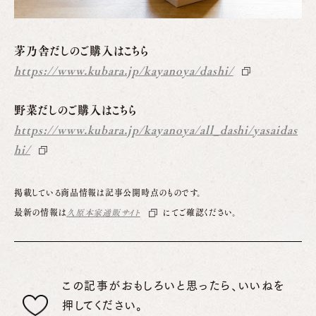
茅乃舎だしのご購入はこちら
https://www.kubara.jp/kayanoya/dashi/
野菜だしのご購入はこちら
https://www.kubara.jp/kayanoya/all_dashi/yasaidas
hi/
掲載している商品情報は記事公開時点のものです。
最新の情報は
久原本家通販サイト
にてご確認ください。
この記事がおもしろいと思ったら、いいねを
押してください。