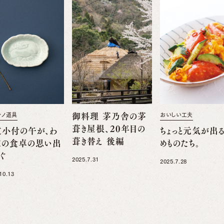
舎ノ道具
御料理 茅乃舎の茅
おいしい工夫
葺き屋根、20年目の
支小付の午が、わ
ちょっと元気が出
葺き替え 後編
家の食卓の思い出
めものたち。
ぐ
2025.7.31
2025.7.28
10.13