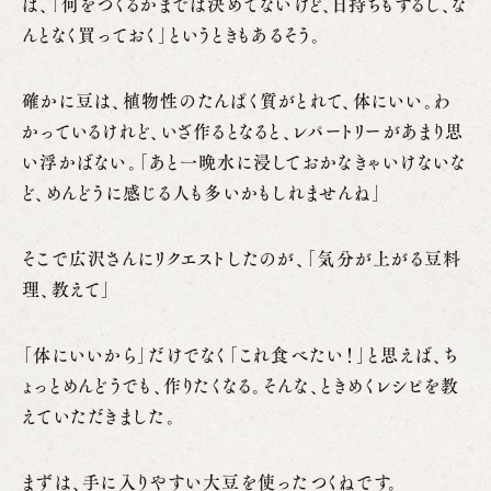
ば、「何をつくるかまでは決めてないけど、日持ちもするし、な
んとなく買っておく」というときもあるそう。
確かに豆は、植物性のたんぱく質がとれて、体にいい。わ
かっているけれど、いざ作るとなると、レパートリーがあまり思
い浮かばない。「あと一晩水に浸しておかなきゃいけないな
ど、めんどうに感じる人も多いかもしれませんね」
そこで広沢さんにリクエストしたのが、「気分が上がる豆料
理、教えて」
「体にいいから」だけでなく「これ食べたい！」と思えば、ち
ょっとめんどうでも、作りたくなる。そんな、ときめくレシピを教
えていただきました。
まずは、手に入りやすい大豆を使ったつくねです。