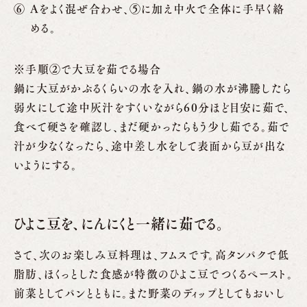
Aをよく混ぜ合わせ、⑤に加え中火で全体に手早く絡
める。
※手順②で大豆を茹でる場合
鍋に大豆がかぶるくらいの水を入れ、鍋の水が沸騰したら
弱火にして途中灰汁をすくいながら60分ほど目安に茹で、
食べて硬さを確認し、まだ硬かったらもう少し茹でる。茹で
汁が少なくなったら、途中差し水をして表面から豆が出な
いようにする。
ひよこ豆を、にんにくと一緒に茹でる。
さて、次のお楽しみ豆料理は、フムスです。高タンパクで低
脂肪、ほくっとした食感が特徴のひよこ豆でつくるペースト。
前菜としてパンとともに。また野菜のディップとしてもおいし