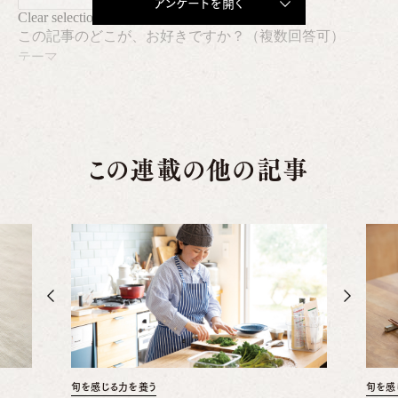
アンケートを開く
この連載の他の記事
旬を感じる力を養う
旬を感