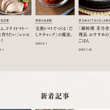
人気記事
季節の自家製
茅乃舎の「てまひま」お料
ム、ドライトマト…
完熟トマトでつくる「だ
「御料理 茅乃舎
た作りたい」レシピ
しケチャップ」の魔法。
理長 おすすめの
！
ごはん
2023.8.1
8.1
2020.7.30
新着記事