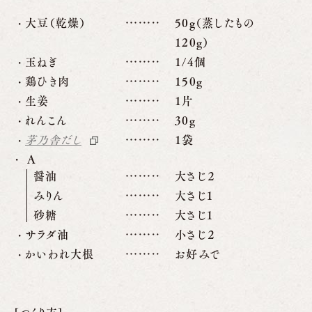
大豆（乾燥）
50g（蒸したもの
120g）
玉ねぎ
1/4個
鶏ひき肉
150g
生姜
1片
れんこん
30g
茅乃舎だし
1袋
A
醤油
大さじ２
みりん
大さじ１
砂糖
大さじ１
サラダ油
小さじ２
かいわれ大根
お好みで