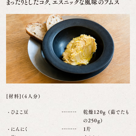
まったりとしたコク、エスニックな風味のフムス
[材料]（4人分）
ひよこ豆
乾燥120g （茹でたも
の250g）
にんにく
1片