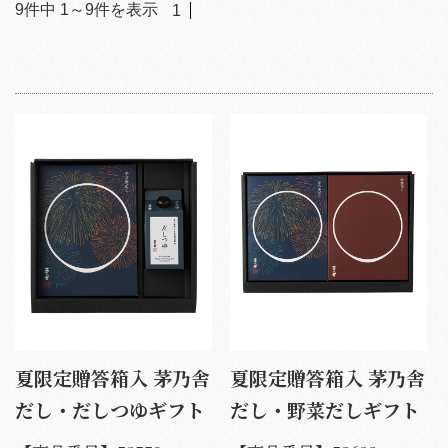
9
件中
1
～
9
件を表示
1
夏限定贈答箱入 茅乃舎
夏限定贈答箱入 茅乃舎
だし・だしつゆギフト
だし・野菜だしギフト