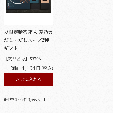
夏限定贈答箱入 茅乃舎
だし・だしスープ2種
ギフト
【商品番号】
53796
4,104
価格
円 (税込)
かごに入れる
9
件中
1
～
9
件を表示
1