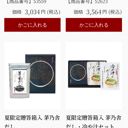
【商品番号】
53559
【商品番号】
52623
3,034
3,564
価格
円 (税込)
価格
円 (税込)
かごに入れる
かごに入れる
夏限定贈答箱入 茅乃舎
夏限定贈答箱入 茅乃舎
だし
だし・冷や汁セット