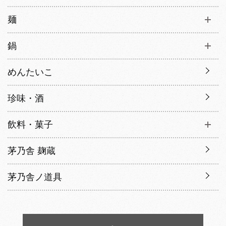
麺
鍋
めんたいこ
珍味・酒
飲料・菓子
茅乃舎 麹蔵
茅乃舎ノ道具