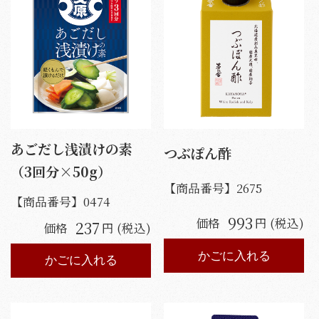
あごだし浅漬けの素
つぶぽん酢
（3回分×50g）
【商品番号】
2675
【商品番号】
0474
993
価格
円 (税込)
237
価格
円 (税込)
かごに入れる
かごに入れる