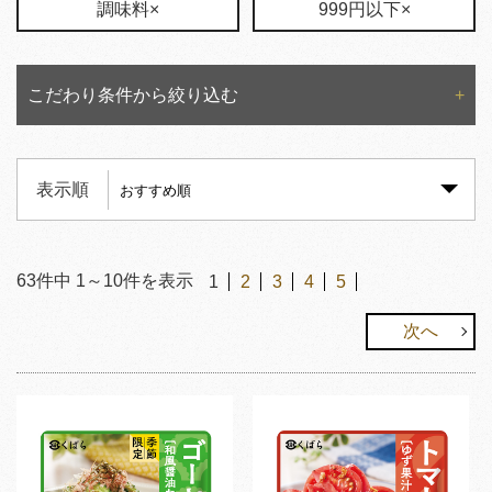
調味料×
999円以下×
こだわり条件から絞り込む
表示順
63
件中
1
～
10
件を表示
1
2
3
4
5
次へ