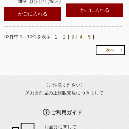
864
価格
円 (税込)
かごに入れる
かごに入れる
63
件中
1
～
10
件を表示
1
2
3
4
5
次へ
【ご注意ください】
茅乃舎商品の正規販売店につきまして
ご利用ガイド
お届けに関して