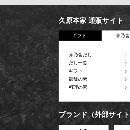
久原本家 通販サイト
ギフト
茅乃舎
茅乃舎だし
だし一覧
ギフト
御飯の素
料理の素
ブランド（外部サイ