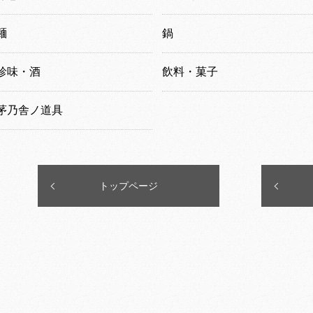
麺
鍋
珍味・酒
飲料・菓子
茅乃舎ノ道具
トップページ