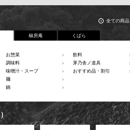
全ての商品
椒房庵
くばら
お惣菜
飲料
調味料
茅乃舎ノ道具
味噌汁・スープ
おすすめ品・割引
麺
鍋
ト）