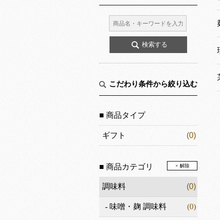
こだわり条件から絞り込む
■ 商品タイプ
ギフト
(0)
■ 商品カテゴリ
× 解除
調味料
(0)
-
味噌・麹 調味料
(0)