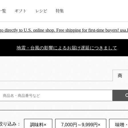
一覧
ギフト
レシピ
特集
go directly to U.S. online shop. Free shipping for first-time buyers! u
地震・台風の影響によるお届け遅延につきまして
商
絞り込み：
調味料
×
7,000円～9,999円
×
味噌・