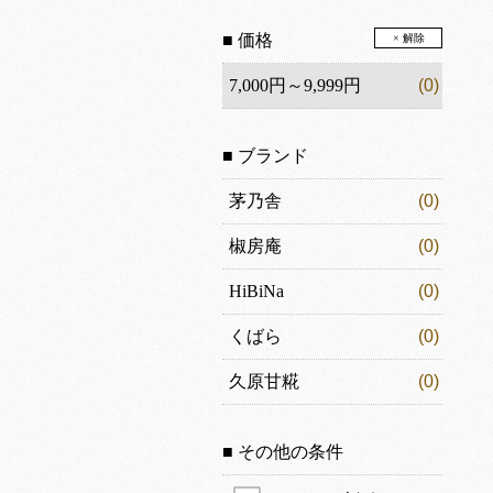
■ 価格
× 解除
7,000円～9,999円
(0)
■ ブランド
茅乃舎
(0)
椒房庵
(0)
HiBiNa
(0)
くばら
(0)
久原甘糀
(0)
■ その他の条件