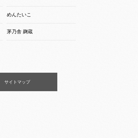
めんたいこ
茅乃舎 麹蔵
サイトマップ