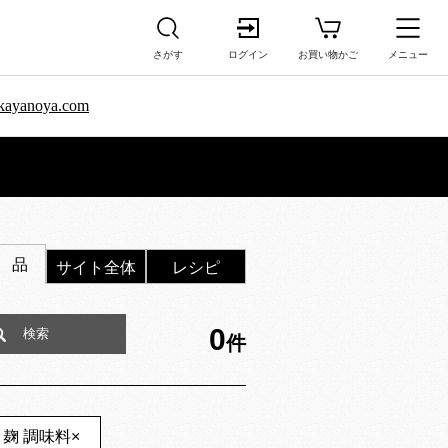
さがす
ログイン
お買い物かご
メニュー
sa.kayanoya.com
 品
サイト全体
レシピ
0
件
麹 調味料
×