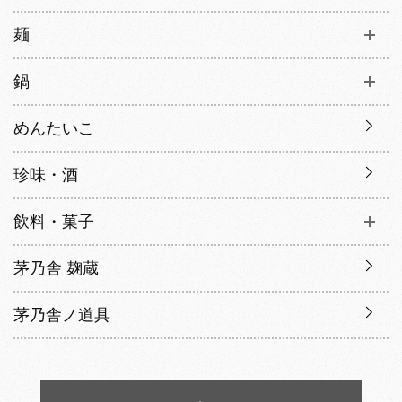
麺
鍋
めんたいこ
珍味・酒
飲料・菓子
茅乃舎 麹蔵
茅乃舎ノ道具