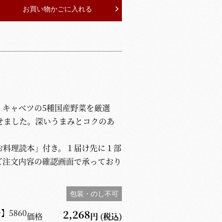
お買い物かごに入れる
、キャベツの5種国産野菜を厳選
せました。深いうまみとコクのあ
お料理読本」付き。１届け先に１部
ご注文内容の確認画面で承っており
包装・のし不可
号】
5860
2,268
価格
円
(税込)