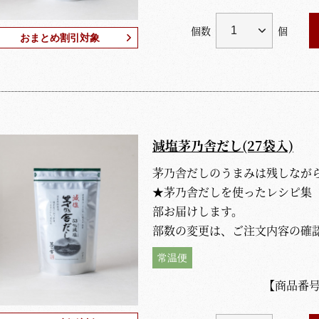
個数
個
おまとめ割引対象
減塩茅乃舎だし(27袋入)
茅乃舎だしのうまみは残しなが
★茅乃舎だしを使ったレシピ集
部お届けします。
部数の変更は、ご注文内容の確
常温便
【商品番