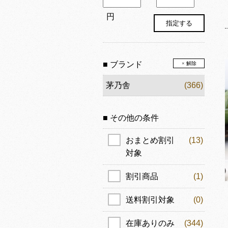
円
■ ブランド
× 解除
茅乃舎
(366)
■ その他の条件
おまとめ割引
(13)
対象
割引商品
(1)
送料割引対象
(0)
在庫ありのみ
(344)