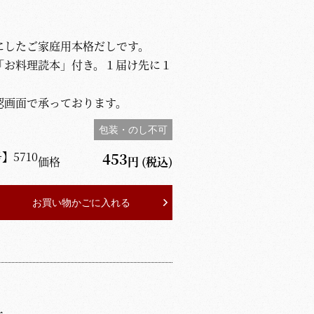
したご家庭用本格だしです。
「お料理読本」付き。１届け先に１
認画面で承っております。
包装・のし不可
号】
5710
453
価格
円
(税込)
お買い物かごに入れる