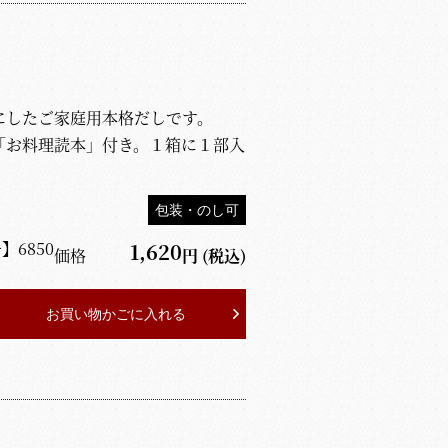
にしたご家庭用本格だしです。
「お料理読本」付き。１箱に１部入
包装・のし可
号】
6850
1,620
価格
円
(税込)
お買い物かごに入れる