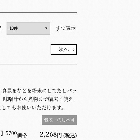
で
ずつ表示
次へ
、真昆布などを粉末にしてだしパッ
 味噌汁から煮物まで幅広く使え
としてもお使いいただけます。
包装・のし不可
号】
5700
2,268
価格
円
(税込)