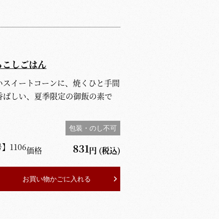
ろこしごはん
いスイートコーンに、焼くひと手間
香ばしい、夏季限定の御飯の素で
。
包装・のし不可
号】
1106
831
価格
円
(税込)
お買い物かごに入れる