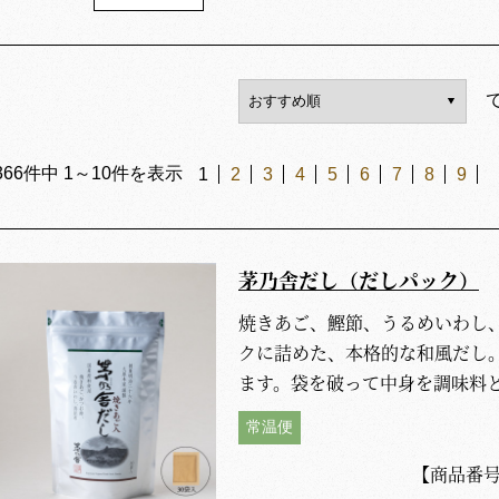
366
件中
1
～
10
件を表示
1
2
3
4
5
6
7
8
9
茅乃舎だし（だしパック）
焼きあご、鰹節、うるめいわし
クに詰めた、本格的な和風だし。
ます。袋を破って中身を調味料
常温便
【商品番