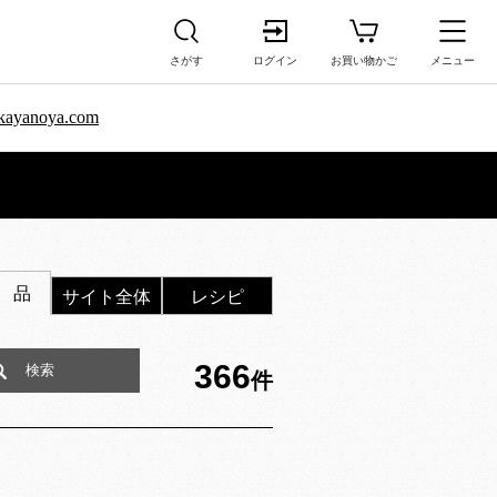
さがす
ログイン
お買い物かご
メニュー
sa.kayanoya.com
 品
サイト全体
レシピ
366
件