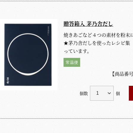
贈答箱入 茅乃舎だし
焼きあごなど４つの素材を粉末
★茅乃舎だしを使ったレシピ集
っています。
常温便
【商品番
個数
個