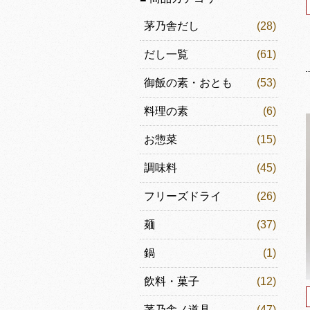
茅乃舎だし
(28)
だし一覧
(61)
御飯の素・おとも
(53)
料理の素
(6)
お惣菜
(15)
調味料
(45)
フリーズドライ
(26)
麺
(37)
鍋
(1)
飲料・菓子
(12)
茅乃舎ノ道具
(47)