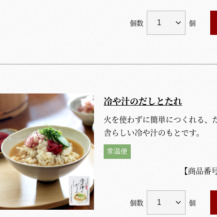
個数
個
冷や汁のだしとたれ
火を使わずに簡単につくれる、
舎らしい冷や汁のもとです。
常温便
【商品番
個数
個