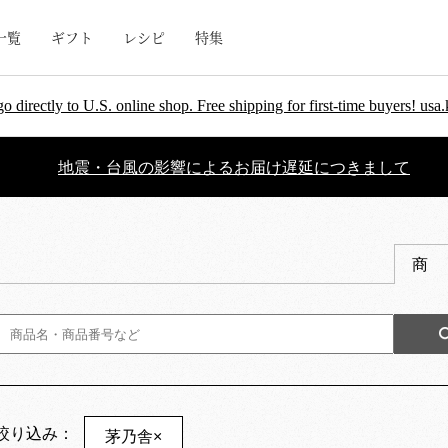
一覧
ギフト
レシピ
特集
go directly to U.S. online shop. Free shipping for first-time buyers! u
地震・台風の影響によるお届け遅延につきまして
商
絞り込み：
茅乃舎
×