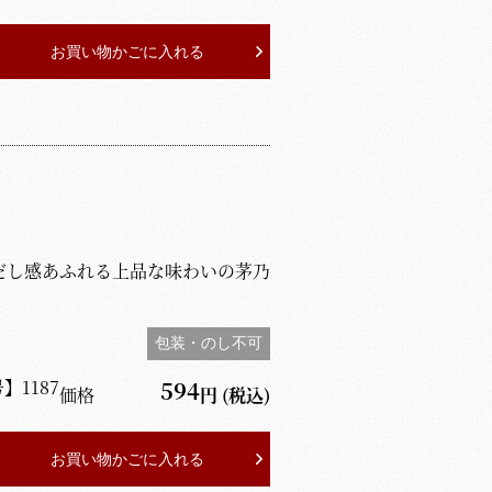
お買い物かごに入れる
だし感あふれる上品な味わいの茅乃
包装・のし不可
号】
1187
594
価格
円
(税込)
お買い物かごに入れる