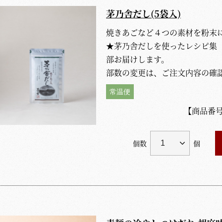
茅乃舎だし(5袋入)
焼きあごなど４つの素材を粉末に
★茅乃舎だしを使ったレシピ集
部お届けします。
部数の変更は、ご注文内容の確
常温便
【商品番
個数
個