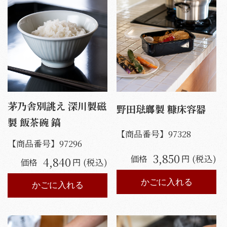
茅乃舎別誂え 深川製磁
野田琺瑯製 糠床容器
製 飯茶碗 鎬
【商品番号】
97328
【商品番号】
97296
3,850
価格
円 (税込)
4,840
価格
円 (税込)
かごに入れる
かごに入れる