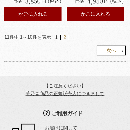
3,850
4,950
価格
円 (税込)
価格
円 (税込)
かごに入れる
かごに入れる
11
件中
1
～
10
件を表示
1
2
次へ
【ご注意ください】
茅乃舎商品の正規販売店につきまして
ご利用ガイド
お届けに関して