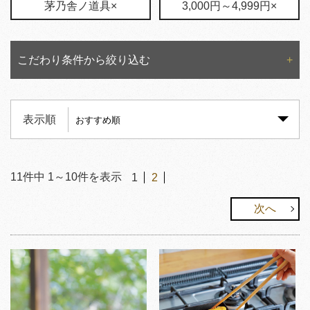
茅乃舎ノ道具×
3,000円～4,999円×
こだわり条件から絞り込む
表示順
11
件中
1
～
10
件を表示
1
2
次へ