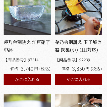
茅乃舎別誂え 江戸硝子
茅乃舎別誂え 玉子焼き
中鉢
器 鉄製(小) (IH対応)
【商品番号】
97314
【商品番号】
97239
3,740
3,850
価格
円 (税込)
価格
円 (税込)
かごに入れる
かごに入れる