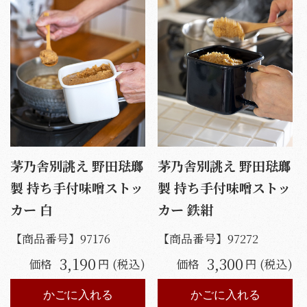
茅乃舎別誂え 野田琺瑯
茅乃舎別誂え 野田琺瑯
製 持ち手付味噌ストッ
製 持ち手付味噌ストッ
カー 白
カー 鉄紺
【商品番号】
97176
【商品番号】
97272
3,190
3,300
価格
円 (税込)
価格
円 (税込)
かごに入れる
かごに入れる