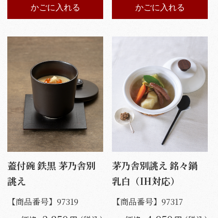
かごに入れる
かごに入れる
蓋付碗 鉄黒 茅乃舎別
茅乃舎別誂え 銘々鍋
誂え
乳白（IH対応）
【商品番号】
97319
【商品番号】
97317