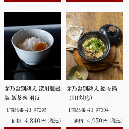
茅乃舎別誂え 深川製磁
茅乃舎別誂え 銘々鍋
製 飯茶碗 羽反
（IH対応）
【商品番号】
97295
【商品番号】
97304
4,840
4,950
価格
円 (税込)
価格
円 (税込)