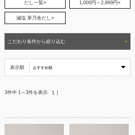
だし一覧×
1,000円～2,999円×
減塩 茅乃舎だし×
こだわり条件から絞り込む
表示順
3
件中
1
～
3
件を表示
1