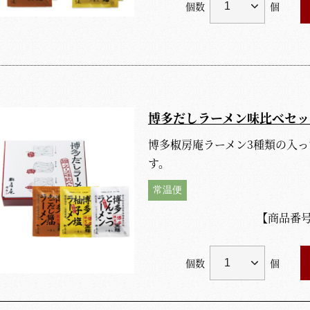
個数
個
博多だしラーメン味比べセッ
博多椒房庵ラーメン3種類の入
す。
常温便
【商品番
個数
個