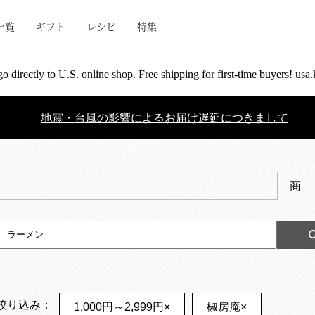
一覧
ギフト
レシピ
特集
go directly to U.S. online shop. Free shipping for first-time buyers! u
地震・台風の影響によるお届け遅延につきまして
商
絞り込み：
1,000円～2,999円
×
椒房庵
×