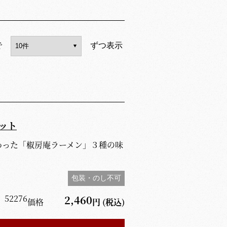
で
ずつ表示
ット
わった「椒房庵ラーメン」３種の味
包装・のし不可
】
52276
2,460
価格
円
(税込)