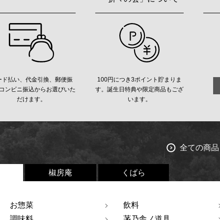
ード払い、代金引換、郵便振
100円につき3ポイント貯まりま
コンビニ振込からお選びいた
す。誕生日特典や限定商品もござ
だけます。
います。
全ての商品
椒房庵
くばら
お惣菜
飲料
調味料
茅乃舎ノ道具