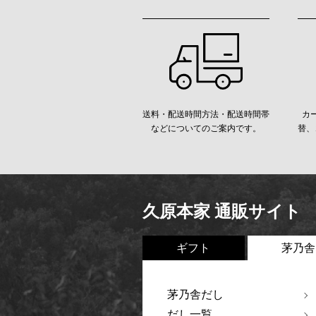
送料・配送時間方法・配送時間帯
カ
などについてのご案内です。
替、
久原本家 通販サイト
ギフト
茅乃舎
茅乃舎だし
だし一覧