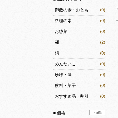
御飯の素・おとも
(0)
料理の素
(0)
お惣菜
(0)
麺
(2)
鍋
(0)
めんたいこ
(0)
珍味・酒
(0)
飲料・菓子
(0)
おすすめ品・割引
(0)
■ 価格
× 解除