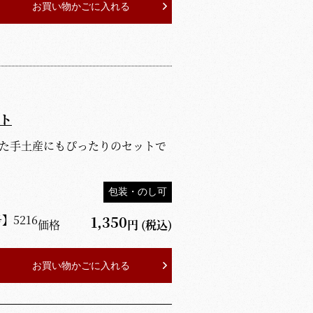
お買い物かごに入れる
ト
った手土産にもぴったりのセットで
包装・のし可
号】
5216
1,350
価格
円
(税込)
お買い物かごに入れる