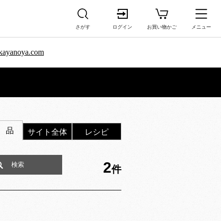
さがす
ログイン
お買い物かご
メニュー
sa.kayanoya.com
 品
サイト全体
レシピ
2
件