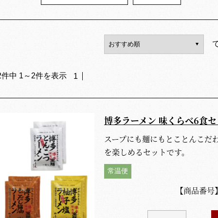
2
件中
1
～
2
件を表示
1
博多ラーメン 味くらべ6食セ
スープにも麺にもとことんこだ
を楽しめるセットです。
常温便
【商品番号