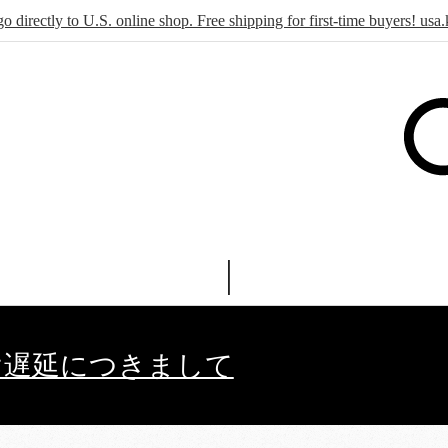
go directly to U.S. online shop. Free shipping for first-time buyers! u
け遅延につきまして