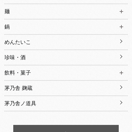
麺
鍋
めんたいこ
珍味・酒
飲料・菓子
茅乃舎 麹蔵
茅乃舎ノ道具