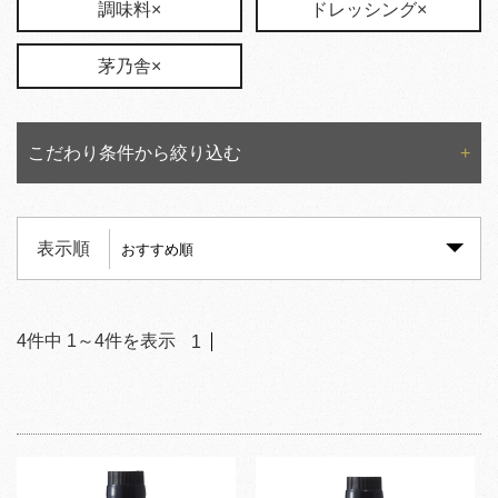
調味料×
ドレッシング×
茅乃舎×
こだわり条件から絞り込む
表示順
4
件中
1
～
4
件を表示
1