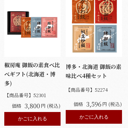
椒房庵 御飯の素食べ比
博多・北海道 御飯の素
べギフト(北海道・博
味比べ4種セット
多)
【商品番号】
52274
【商品番号】
52301
3,596
価格
円 (税込)
3,800
価格
円 (税込)
かごに入れる
かごに入れる