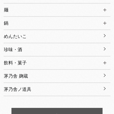
麺
鍋
めんたいこ
珍味・酒
飲料・菓子
茅乃舎 麹蔵
茅乃舎ノ道具