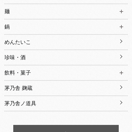
麺
鍋
めんたいこ
珍味・酒
飲料・菓子
茅乃舎 麹蔵
茅乃舎ノ道具