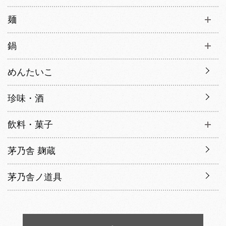
麺
鍋
めんたいこ
珍味・酒
飲料・菓子
茅乃舎 麹蔵
茅乃舎ノ道具