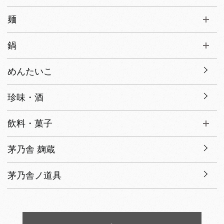
麺
鍋
めんたいこ
珍味・酒
飲料・菓子
茅乃舎 麹蔵
茅乃舎ノ道具