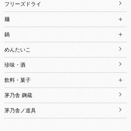
フリーズドライ
麺
鍋
めんたいこ
珍味・酒
飲料・菓子
茅乃舎 麹蔵
茅乃舎ノ道具