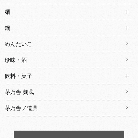
麺
鍋
めんたいこ
珍味・酒
飲料・菓子
茅乃舎 麹蔵
茅乃舎ノ道具