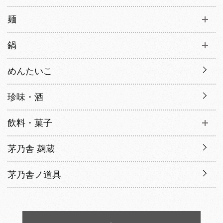
麺
鍋
めんたいこ
珍味・酒
飲料・菓子
茅乃舎 麹蔵
茅乃舎ノ道具