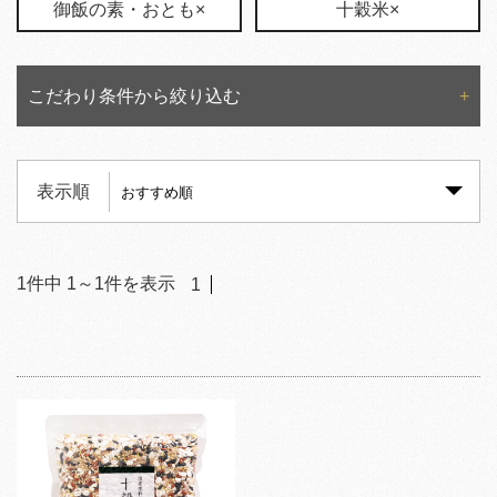
御飯の素・おとも×
十穀米×
こだわり条件から絞り込む
表示順
1
件中
1
～
1
件を表示
1