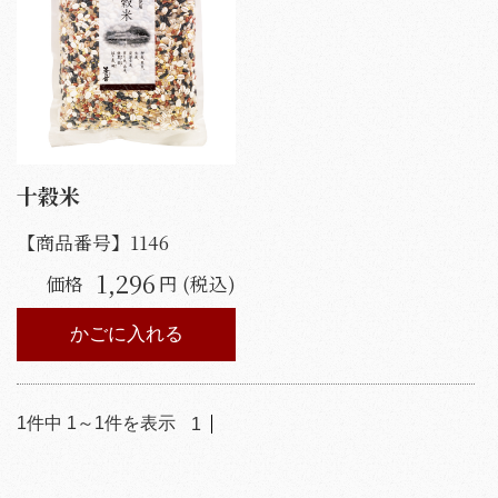
十穀米
【商品番号】
1146
1,296
価格
円 (税込)
かごに入れる
1
件中
1
～
1
件を表示
1