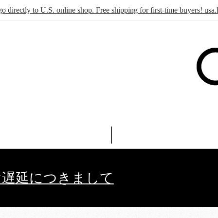
go directly to U.S. online shop. Free shipping for first-time buyers! u
け遅延につきまして