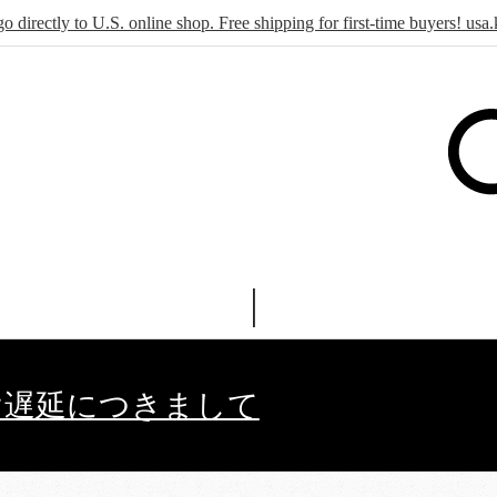
go directly to U.S. online shop. Free shipping for first-time buyers! u
け遅延につきまして