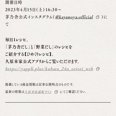
開催日時
2023年4月15日（土）16:30〜
茅乃舎公式インスタグラム（
@kayanoya.official
）に
て
毎日1レシピ。
「茅乃舎だし」と「野菜だし」のレシピを
ご紹介する【ひめくりレシピ】。
久原本家公式アプリからご覧いただけます。
https://yappli.plus/kubara_24n_oriori_web
掲載している商品情報は記事公開時点のものです。
最新の情報は
久原本家通販サイト
にてご確認ください。