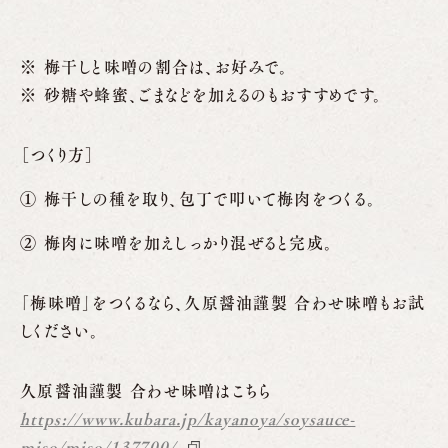
※ 梅干しと味噌の割合は、お好みで。
※ 砂糖や蜂蜜、ごまなどを加えるのもおすすめです。
［つくり方］
梅干しの種を取り、包丁で叩いて梅肉をつくる。
梅肉に味噌を加えしっかり混ぜると完成。
「梅味噌」をつくるなら、久原醤油謹製 合わせ味噌もお試
しください。
久原醤油謹製 合わせ味噌はこちら
https://www.kubara.jp/kayanoya/soysauce-
miso/miso/137700/