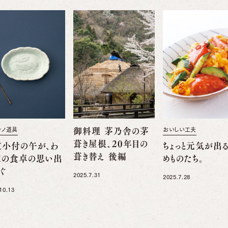
舎ノ道具
御料理 茅乃舎の茅
おいしい工夫
葺き屋根、20年目の
支小付の午が、わ
ちょっと元気が出
葺き替え 後編
家の食卓の思い出
めものたち。
ぐ
2025.7.31
2025.7.28
10.13