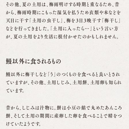
その他、夏の土用は、梅雨明けする時期と重なるため、昔
から、梅雨時期にこもった湿気を払うため衣類や本などを
天日に干す「土用の虫干し」、梅を３日３晩干す「梅干し」
などを行ってきました。「土用に入ったら…」という言い方
が、夏の土用をより生活に根付かせたのかもしれません。
鰻以外に食されるもの
鰻以外に梅干しなど「う」のつくものを食べると良いとされ
ていますが、その他、土用しじみ、土用餅、土用卵も知られ
ています。
昔から、しじみは汁物に。餅は小豆の餡で丸めたあんころ
餅、そして土用の期間に産卵した卵を食べることで精をつ
けていたようです。