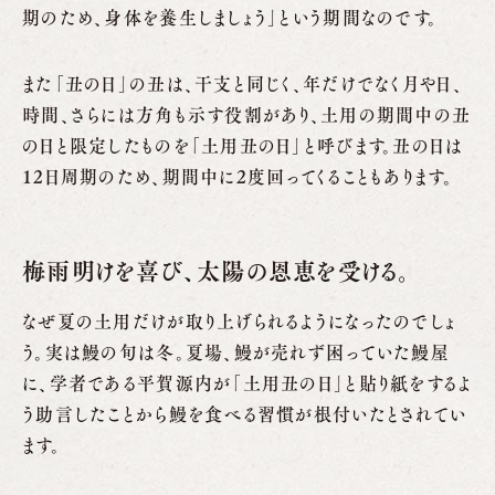
期のため、身体を養生しましょう」という期間なのです。
また「丑の日」の丑は、干支と同じく、年だけでなく月や日、
時間、さらには方角も示す役割があり、土用の期間中の丑
の日と限定したものを「土用丑の日」と呼びます。丑の日は
12日周期のため、期間中に2度回ってくることもあります。
梅雨明けを喜び、太陽の恩恵を受ける。
なぜ夏の土用だけが取り上げられるようになったのでしょ
う。実は鰻の旬は冬。夏場、鰻が売れず困っていた鰻屋
に、学者である平賀源内が「土用丑の日」と貼り紙をするよ
う助言したことから鰻を食べる習慣が根付いたとされてい
ます。