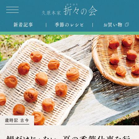
新着記事
季節のレシピ
お買い物
歳時記 古今