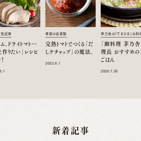
人気記事
季節の自家製
茅乃舎の「てまひま」お料
ム、ドライトマト…
完熟トマトでつくる「だ
「御料理 茅乃舎
た作りたい」レシピ
しケチャップ」の魔法。
理長 おすすめの
！
ごはん
2023.8.1
8.1
2020.7.30
新着記事