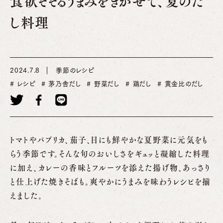
食欲そそるうまみをきかせて、夏のだ
し料理
2024.7.8
季節のレシピ
レシピ
茅乃舎だし
野菜だし
鶏だし
黄金比のだし
トマトやパプリカ、茄子、目にも鮮やかな夏野菜に元気をも
らう季節です。そんな旬のおいしさをギュッと凝縮した料理
に加え、カレーの香味とフルーツを添えた揚げ物、あっさり
と仕上げた焼きそばも。爽やかにうまみを味わうレシピを揃
えました。