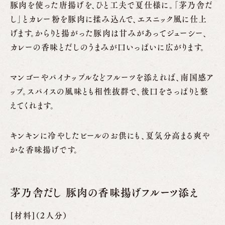
豚肉を使った唐揚げを、ひと工夫で夏仕様に。「茅乃舎だ
し」とカレー粉を豚肉に揉み込んで、エスニック風に仕上
げます。からりと揚がった豚肉は甘みがあってジューシー、
カレーの香味とだしのうまみが口いっぱいに広がります。
マンゴーやパイナップルなどフルーツを添えれば、南国感ア
ップ。スパイスの風味とも相性抜群で、後口をさっぱりと整
えてくれます。
キンキンに冷やしたビールのお供にも、夏気分高まる爽や
かな香味揚げです。
茅乃舎だし 豚肉の香味揚げフルーツ添え
[材料]（2人分）