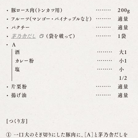
豚ロース肉（トンカツ用）
200g
フルーツ（マンゴー・パイナップルなど）
適量
パクチー
適量
茅乃舎だし
（袋を破って）
1袋
A
酒
大1
カレー粉
小1
塩
小
1/2
片栗粉
適量
揚げ油
適量
[つくり方]
一口大のそぎ切りにした豚肉に、［A］と茅乃舎だしを