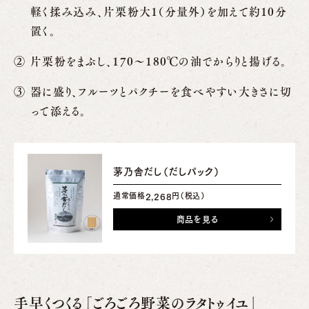
軽く揉み込み、片栗粉大1（分量外）を加えて約10分
置く。
片栗粉をまぶし、170～180℃の油でからりと揚げる。
器に盛り、フルーツとパクチーを食べやすい大きさに切
って添える。
茅乃舎だし（だしパック）
通常価格
円（税込）
2,268
商品を見る
手早くつくる「ごろごろ野菜のラタトゥイユ」