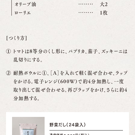
オリーブ油
大2
ローリエ
1枚
[つくり方]
トマトは8等分のくし形に、パプリカ、茄子、ズッキーニは
乱切りにする。
耐熱ボウルに①、［A］を入れて軽く混ぜ合わせ、ラップ
をかける。電子レンジ（600W）で約4分加熱し、一度
取り出して混ぜ合わせる。再びラップをかけ、さらに約4
分加熱する。
野菜だし(24袋入)