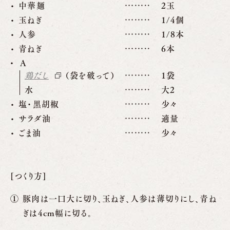
中華麺
2玉
玉ねぎ
1/4個
人参
1/8本
青ねぎ
6本
A
鶏だし
（袋を破って）
1袋
水
大2
塩・黒胡椒
少々
サラダ油
適量
ごま油
少々
[つくり方]
豚肉は一口大に切り、玉ねぎ、人参は薄切りにし、青ね
ぎは4cm幅に切る。