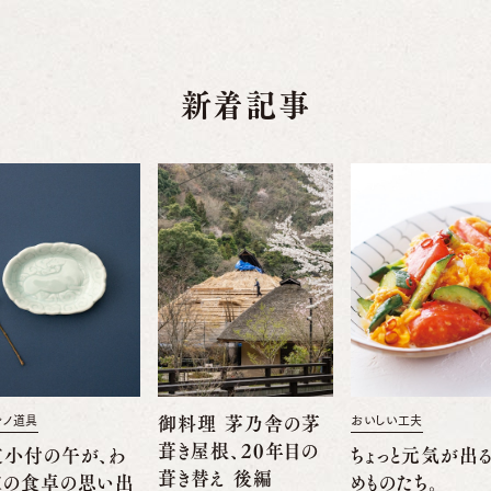
新着記事
舎ノ道具
御料理 茅乃舎の茅
おいしい工夫
葺き屋根、20年目の
支小付の午が、わ
ちょっと元気が出
葺き替え 後編
家の食卓の思い出
めものたち。