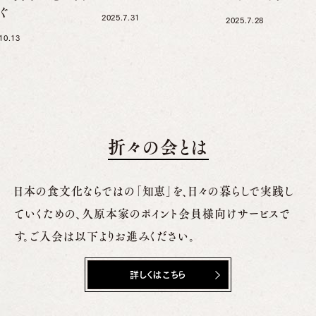
ぐ
2025.7.31
2025.7.28
10.13
折々の会とは
日本の食文化ならではの「知恵」を、日々の暮らしで実践し
ていくための、
久原本家のポイント会員様向けサービスで
す。ご入会は以下よりお進みください。
詳しくはこちら