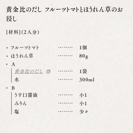
黄金比のだし フルーツトマトとほうれん草のお
浸し
[材料]（2人分）
フルーツトマト
1個
ほうれん草
80g
A
黄金比のだし
1袋
水
300ml
B
うす口醤油
小1
みりん
小1
塩
少々