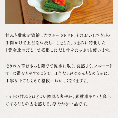
甘みと酸味が濃縮したフルーツトマト、そのおいしさをひと
手間かけて上品なお浸しにしました。うまみに特化した
「黄金比のだし」で煮出しただし汁をたっぷりと使います。
ほうれん草はさっと茹でて流水に取り、食感よく。フルーツト
マトは湯むきをすることで、口当たりがつるんとなめらかに。
丁寧な下ごしらえで格段においしくなりますよ。
トマトの甘みとほどよい酸味も爽やか。素材感をぐっと底上
げするだしの力を感じる、涼やかな一品です。