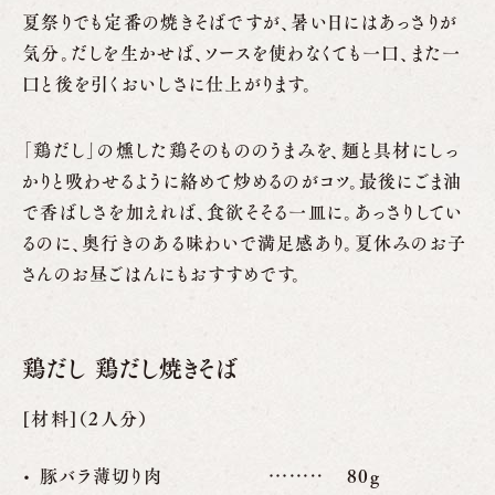
夏祭りでも定番の焼きそばですが、暑い日にはあっさりが
気分。だしを生かせば、ソースを使わなくても一口、また一
口と後を引くおいしさに仕上がります。
「鶏だし」の燻した鶏そのもののうまみを、麺と具材にしっ
かりと吸わせるように絡めて炒めるのがコツ。最後にごま油
で香ばしさを加えれば、食欲そそる一皿に。あっさりしてい
るのに、奥行きのある味わいで満足感あり。夏休みのお子
さんのお昼ごはんにもおすすめです。
鶏だし 鶏だし焼きそば
[材料]（2人分）
豚バラ薄切り肉
80g