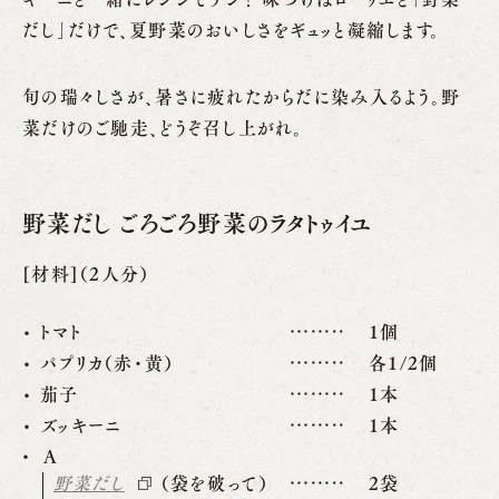
だし」だけで、夏野菜のおいしさをギュッと凝縮します。
旬の瑞々しさが、暑さに疲れたからだに染み入るよう。野
菜だけのご馳走、どうぞ召し上がれ。
野菜だし ごろごろ野菜のラタトゥイユ
[材料]（2人分）
トマト
1個
パプリカ（赤・黄）
各1/2個
茄子
1本
ズッキーニ
1本
A
野菜だし
（袋を破って）
2袋