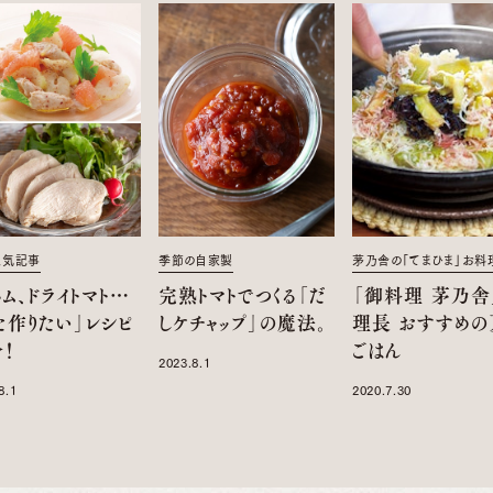
人気記事
季節の自家製
茅乃舎の「てまひま」お料
ム、ドライトマト…
完熟トマトでつくる「だ
「御料理 茅乃舎
た作りたい」レシピ
しケチャップ」の魔法。
理長 おすすめの
！
ごはん
2023.8.1
8.1
2020.7.30