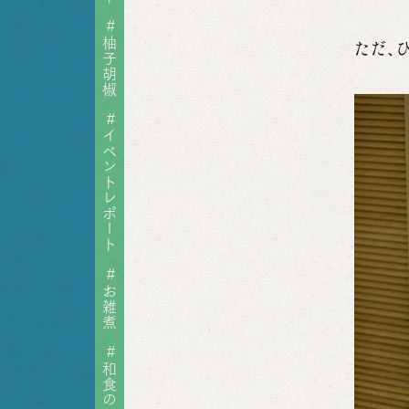
#
柚子胡椒
ただ、
#
イベントレポート
#
お雑煮
#
和食の日