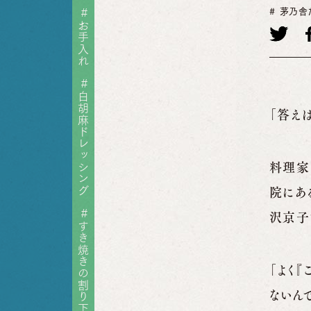
茅乃舎
#
お手入れ
#
白胡麻ドレッシング
「答え
料理家
院にあ
#
沢京子
すき焼きの割り下
「よく
ないん