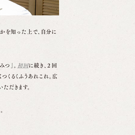
でかを知った上で、自分に
」
みつ」。
初回
に続き、２回
つくるくふうあれこれ。広
いただきます。
。