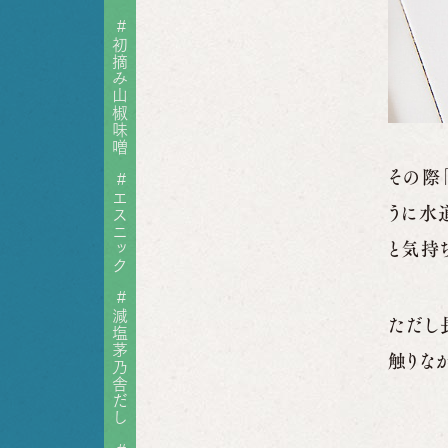
#
初摘み山椒味噌
その際
#
エスニック
うに水
と気持
#
減塩茅乃舎だし
ただし
触りな