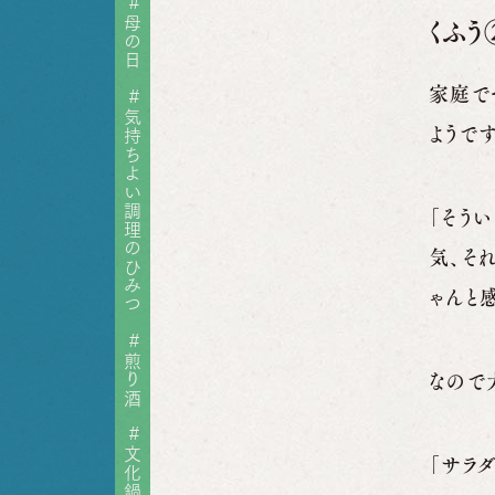
#
母の日
くふ
家庭で
#
気持ちよい調理のひみつ
ようです
「そう
気、そ
ゃんと
#
煎り酒
なので
#
文化鍋
「サラ