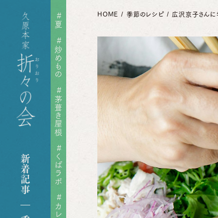
HOME
季節のレシピ
広沢京子さんに
#
夏
#
炒めもの
れ
#
茅葺き屋根
ゃもじ
#
煎り酒
くばラボ
新着記事
ピ
#
カレー