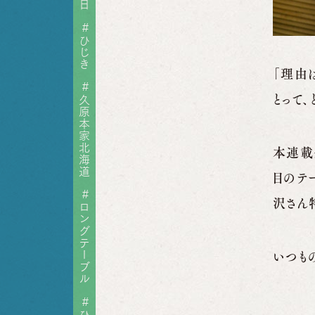
#
ひじき
「理由
#
とって
久原本家北海道
本連載
目のテ
#
沢さん
ロングテーブル
いつも
#