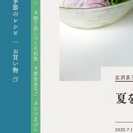
季節のレシピ
ゃがいも
#
大根
繰り返しつくる和食
自家製
お買い物
ざる
#
黄金あなご
ぱ
広沢京
所
夏
#
ひつまぶし
2023.7.