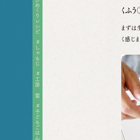
ひめくりレシピ
くふ
まずは
く感じま
#
しゃもじ
#
工房 雲
#
子どもごはん