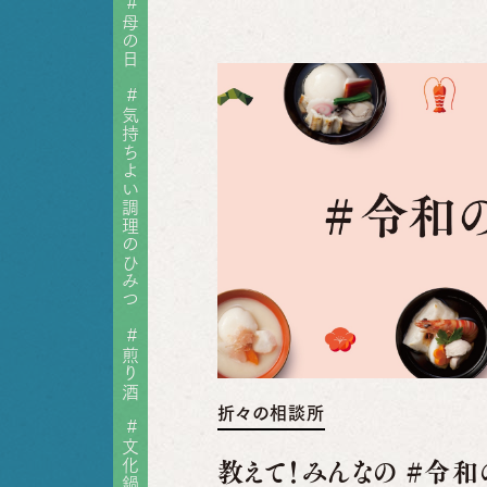
#
母の日
#
気持ちよい調理のひみつ
#
煎り酒
折々の相談所
#
文化鍋
教えて！みんなの #令