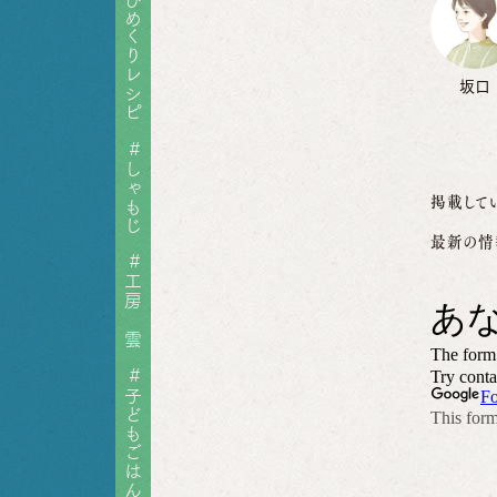
ひめくりレシピ
坂口
#
しゃもじ
掲載して
最新の情
#
工房 雲
#
子どもごはん