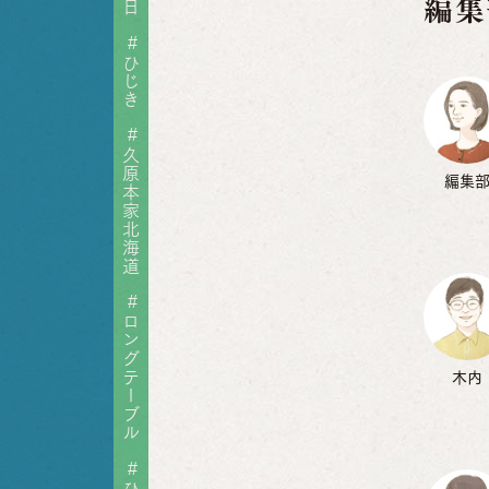
編集
#
ひじき
#
久原本家北海道
編集
#
ロングテーブル
木内
#