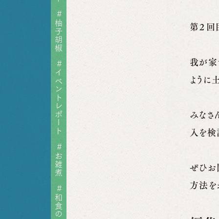
#
柚子胡椒
第２回
我が家
#
イベントレポート
ように
みなさ
入を検
#
お雑煮
ぜひお
方法を
#
和食の日