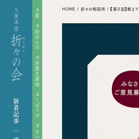
HOME
折々の相談所
【第２回】教えて
#
夏
#
炒めもの
れ
#
茅葺き屋根
ゃもじ
#
煎り酒
くばラボ
新着記事
ピ
#
カレー