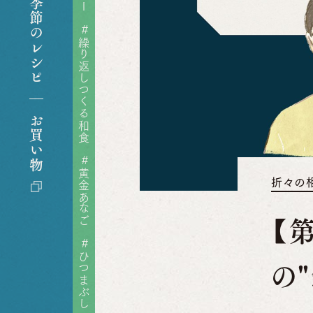
季節のレシピ
ゃがいも
#
大根
繰り返しつくる和食
自家製
お買い物
ざる
#
黄金あなご
ぱ
折々の
所
【
#
ひつまぶし
の