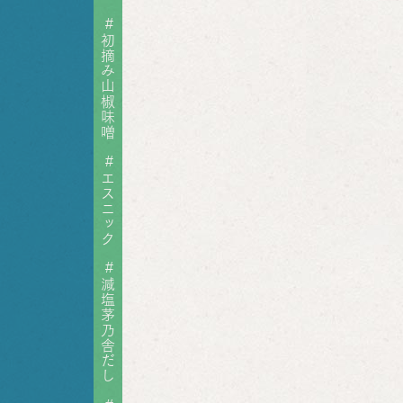
#
初摘み山椒味噌
#
エスニック
#
減塩茅乃舎だし