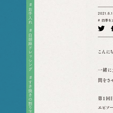
#
お手入れ
2021.6.
四季を
#
白胡麻ドレッシング
こんに
一緒に
#
問をさ
すき焼きの割り下
第１回
エピソ