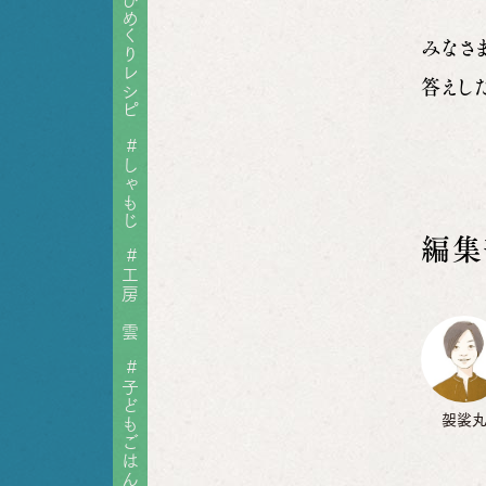
ひめくりレシピ
みなさ
答えし
#
しゃもじ
編集
#
工房 雲
#
子どもごはん
袈裟