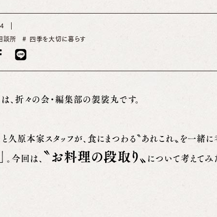
14
相談所
四季を大切に暮らす
ちは、折々の会・編集部の袈裟丸です。
まと久原本家スタッフが、食にまつわる〝あれこれ〟を一緒に
」
〝お料理の段取り〟
。今回は、
について考えてみ