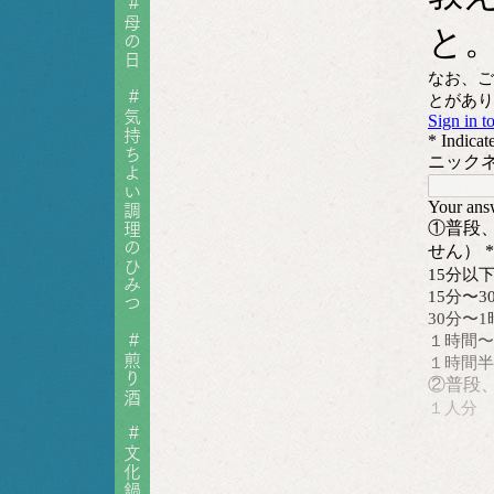
#
母の日
#
気持ちよい調理のひみつ
#
煎り酒
#
文化鍋