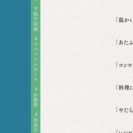
#
柚子胡椒
「温か
#
「あた
イベントレポート
「コン
「料理
#
お雑煮
「やた
#
和食の日
「レシ