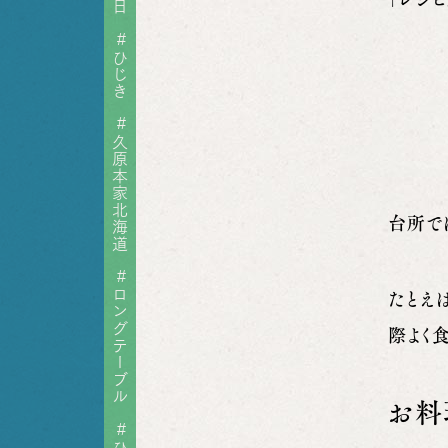
#
ひじき
#
久原本家北海道
台所で
#
ロングテーブル
たとえ
際よく
お料
#