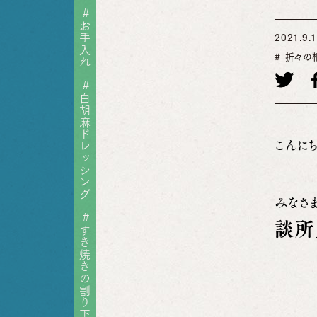
#
お手入れ
2021.9.
折々の
#
白胡麻ドレッシング
こんに
みなさ
#
談所
すき焼きの割り下