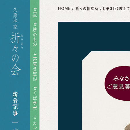
HOME
折々の相談所
【第３回】教えて
#
夏
#
炒めもの
れ
#
茅葺き屋根
ゃもじ
#
煎り酒
くばラボ
新着記事
ピ
#
カレー