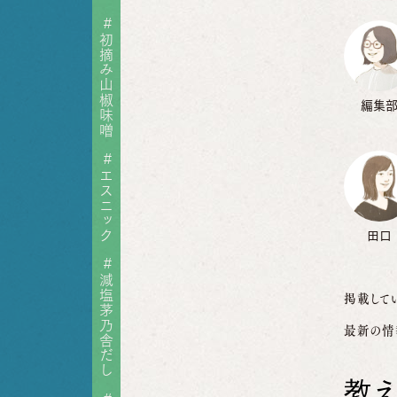
#
初摘み山椒味噌
編集
#
エスニック
田口
#
減塩茅乃舎だし
掲載して
最新の情