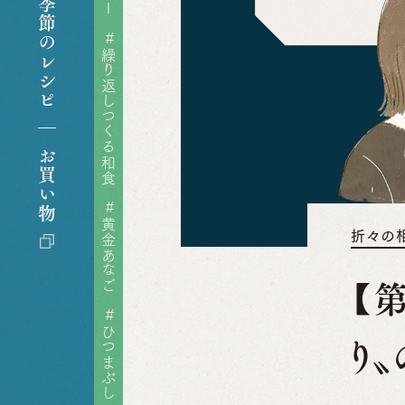
季節のレシピ
ゃがいも
#
大根
繰り返しつくる和食
自家製
お買い物
ざる
#
黄金あなご
ぱ
折々の
所
【
#
ひつまぶし
り〟