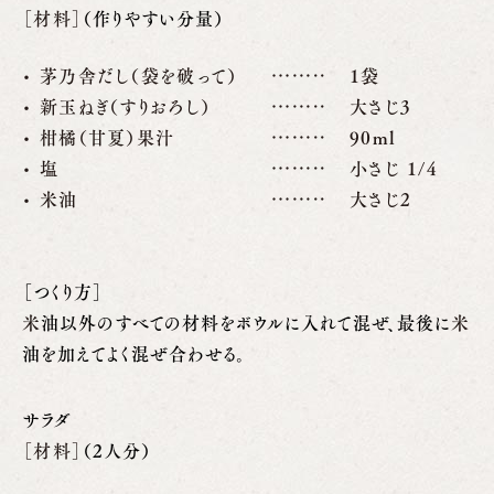
［材料］
（作りやすい分量）
茅乃舎だし（袋を破って）
1袋
新玉ねぎ（すりおろし）
大さじ3
柑橘（甘夏）果汁
90ml
塩
小さじ 1/4
米油
大さじ2
［つくり方］
米
油以外のすべての材料をボウルに入れて混ぜ、最後に
米
油を加えてよく混ぜ合わせる。
サラダ
［材料］
（2人分）