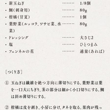
新玉ねぎ
1/8個
鯛（刺身用）
80g
柑橘（甘夏）
1個
葉野菜（ルッコラ、ワサビ菜、水
80g
菜）
ドレッシング
大さじ2
塩
ひとつまみ
フェンネルの花
適量（あれば）
［つくり方］
玉ねぎは繊維
を絶つ方向に
薄切りにする。葉野菜は葉
を一口大にちぎり、茎の部分は細かく小口切りにする。鯛
は斜め薄切りにする。
柑橘は皮を剥き、小房に分け、タネを取る。果肉が残っ