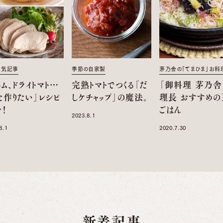
人気記事
季節の自家製
茅乃舎の「てまひま」お料
ム、ドライトマト…
完熟トマトでつくる「だ
「御料理 茅乃舎
た作りたい」レシピ
しケチャップ」の魔法。
理長 おすすめの
！
ごはん
2023.8.1
8.1
2020.7.30
新着記事