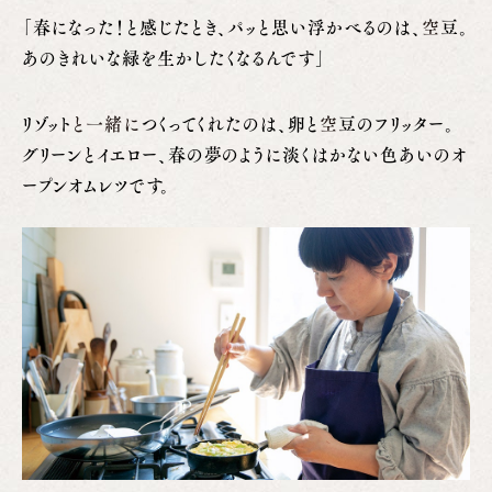
「春になった！と感じたとき、パッと思い浮かべるのは、
空
豆。
あのきれいな緑を生かしたくなるんです」
リゾット
と一緒に
つくってくれたのは、卵と
空
豆のフリッター。
グリーンとイエロー、春の夢のように淡くはかない色あいのオ
ープンオムレツです。