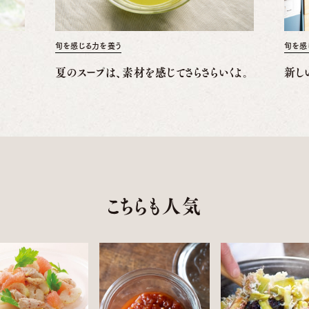
旬を感じる力を養う
旬を感
夏のスープは、素材を感じてさらさらいくよ。
新し
こちらも人気