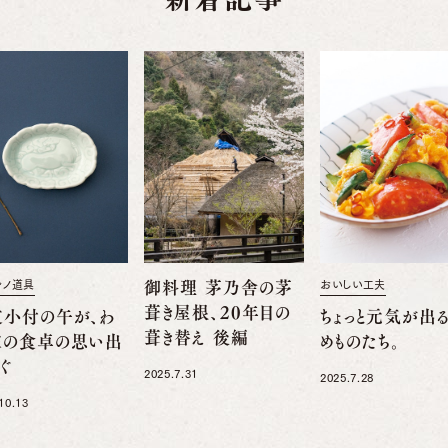
舎ノ道具
御料理 茅乃舎の茅
おいしい工夫
葺き屋根、20年目の
支小付の午が、わ
ちょっと元気が出
葺き替え 後編
家の食卓の思い出
めものたち。
ぐ
2025.7.31
2025.7.28
10.13