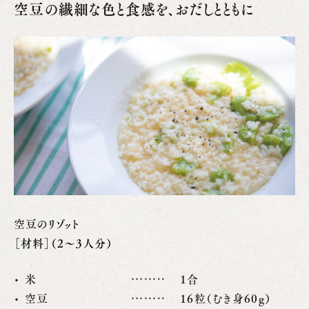
空豆の繊細な色と食感を、おだしとともに
空
豆のリゾット
［材料］（2〜3人分）
米
1合
空豆
16粒（むき身60g）