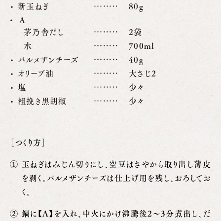
新玉ねぎ
80g
A
茅乃舎だし
2袋
水
700ml
パルメザンチーズ
40g
オリーブ油
大さじ2
塩
少々
粗挽き黒胡椒
少々
［つくり方］
玉ねぎはみじん切りにし、空豆はさやから取り出し
薄
皮
を剥く。パルメザンチーズは仕上げ用を残し、おろしてお
く。
鍋に【A】を入れ、中火にかけ沸騰
後
2～3分煮出
し、だ