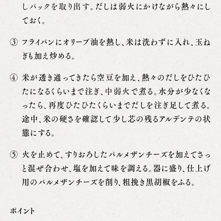
しパックを取り出す
。だしは弱火にかけながら熱々にし
ておく。
フライパンにオリーブ油を熱し、米は洗わずに入れ、玉ね
ぎも加え炒める。
米が透き通ってきたら空豆を加え、熱々のだしをひたひ
たになるくらいまで注ぎ、
中弱火
で煮る。水分が少なくな
ったら、再度ひたひたくらいまでだしを注ぎ足して煮る。
途中、米の硬さを確認して少し芯の残るアルデンテの状
態にする。
火を止めて、すりおろしたパルメザンチーズを加えてさっ
と混ぜ合わせ、塩を加えて味を調える。器に盛り、仕上げ
用のパルメザンチーズを削り、粗挽き黒胡椒をふる。
ポイント