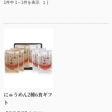
1
件中
1
～
1
件を表示
1
にゅうめん2種6食ギフ
ト