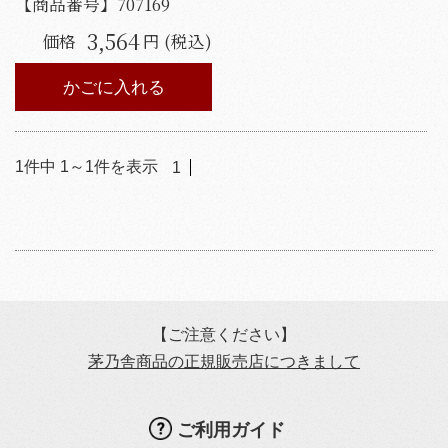
【商品番号】
707169
3,564
価格
円 (税込)
かごに入れる
1
件中
1
～
1
件を表示
1
【ご注意ください】
茅乃舎商品の正規販売店につきまして
ご利用ガイド