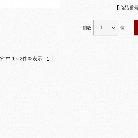
【商品番
個数
個
2
件中
1
～
2
件を表示
1