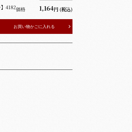
号】
4182
1,164
価格
円
(税込)
お買い物かごに入れる