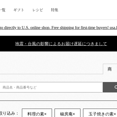
一覧
ギフト
レシピ
特集
go directly to U.S. online shop. Free shipping for first-time buyers! u
地震・台風の影響によるお届け遅延につきまして
商
絞り込み：
料理の素
×
椒房庵
×
玉子焼きの素
×