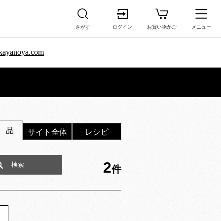
さがす
ログイン
お買い物かご
メニュー
sa.kayanoya.com
 品
サイト全体
レシピ
2
件