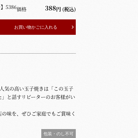
号】
5386
388
価格
円
(税込)
お買い物かごに入れる
で人気の高い玉子焼きは「この玉子
た」と話すリピーターのお客様がい
店の味を、ぜひご家庭でもご賞味く
包装・のし不可