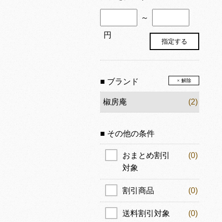
～
円
■ ブランド
× 解除
椒房庵
(2)
■ その他の条件
おまとめ割引
(0)
対象
割引商品
(0)
送料割引対象
(0)