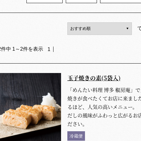
2
件中
1
～
2
件を表示
1
玉子焼きの素(5袋入)
「めんたい料理 博多 椒房庵」
焼きが食べたくてお店に来まし
るほど、人気の高いメニュー。
だしの風味がふわっと広がるお
ださい。
冷蔵便